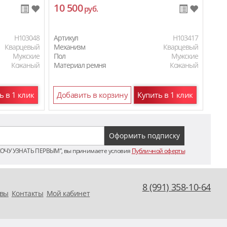
10 500
11
руб.
H103048
Артикул
H103417
Арти
Кварцевый
Механизм
Кварцевый
Мех
Мужские
Пол
Мужские
Пол
Кожаный
Материал ремня
Кожаный
Мат
ь в 1 клик
Добавить в корзину
Купить в 1 клик
До
ХОЧУ УЗНАТЬ ПЕРВЫМ”, вы принимаете условия
Публичной оферты
8 (991) 358-10-64
вы
Контакты
Мой кабинет