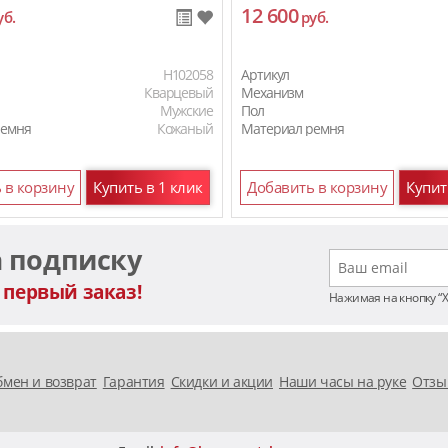
12 600
уб.
руб.
H102058
Артикул
Кварцевый
Механизм
Мужские
Пол
ремня
Кожаный
Материал ремня
 в корзину
Купить в 1 клик
Добавить в корзину
Купит
а подписку
 первый заказ!
Нажимая на кнопку “
мен и возврат
Гарантия
Скидки и акции
Наши часы на руке
Отзы