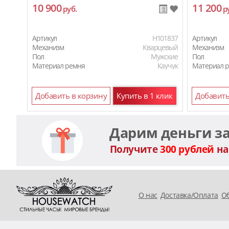
10 900
11 200
руб.
р
Артикул
H101837
Артикул
Механизм
Кварцевый
Механизм
Пол
Мужские
Пол
Материал ремня
Каучук
Материал 
Добавить в корзину
Купить в 1 клик
Добавить
Дарим деньги з
Получите
300 рублей
на
O нас
Доставка/Оплата
Об