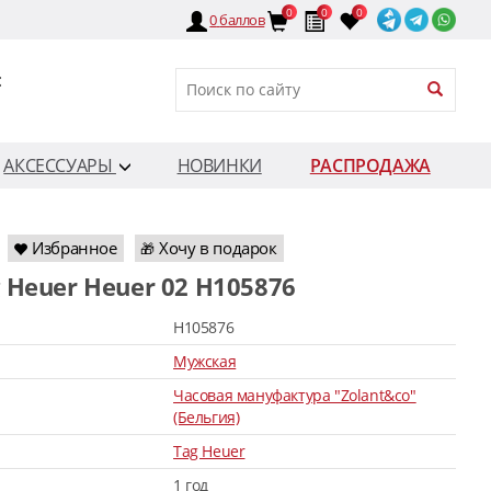
0
0
0
0
баллов
:
АКСЕССУАРЫ
НОВИНКИ
РАСПРОДАЖА
Избранное
Хочу в подарок
🎁
g Heuer Heuer 02 H105876
H105876
Мужская
Часовая мануфактура "Zolant&co"
(Бельгия)
Tag Heuer
1 год