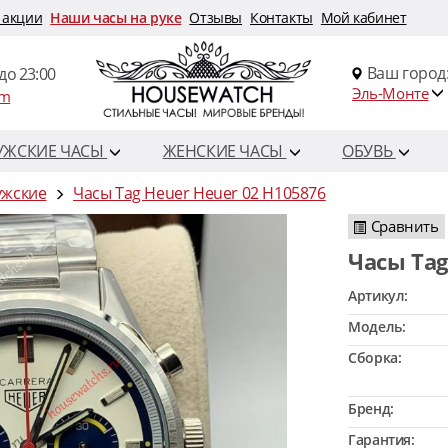
 акции
Наши часы на руке
Отзывы
Контакты
Мой кабинет
Ваш город
до 23:00
Эль-Монте
om
УЖСКИЕ ЧАСЫ
ЖЕНСКИЕ ЧАСЫ
ОБУВЬ
ужские
Часы Tag Heuer Heuer 02 H105876
Сравнить
Часы Ta
Артикул:
Модель:
Сборка:
Бренд:
Гарантия: