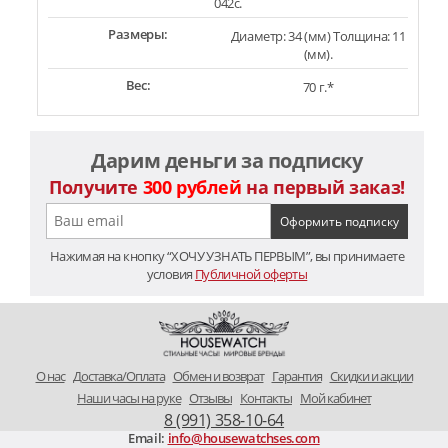
042c.
Размеры:
Диаметр: 34 (мм) Толщина: 11
(мм).
Вес:
70 г.*
Дарим деньги за подписку
Получите
300 рублей
на первый заказ!
Нажимая на кнопку “ХОЧУ УЗНАТЬ ПЕРВЫМ”, вы принимаете
условия
Публичной оферты
O нас
Доставка/Оплата
Обмен и возврат
Гарантия
Скидки и акции
Наши часы на руке
Отзывы
Контакты
Мой кабинет
8 (991) 358-10-64
Email:
info@housewatchses.com