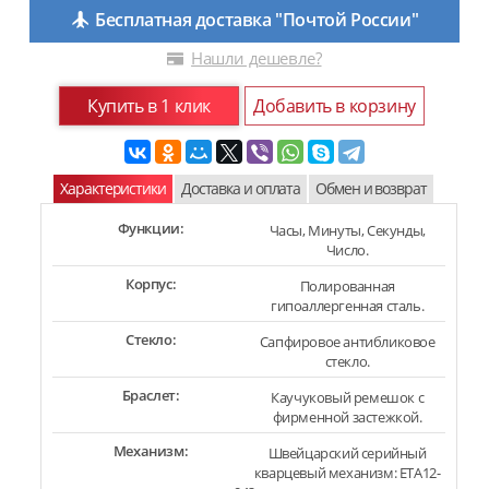
Бесплатная доставка "Почтой России"
Нашли дешевле?
Купить в 1 клик
Добавить в корзину
Характеристики
Доставка и оплата
Обмен и возврат
Функции:
Часы, Минуты, Секунды,
Число.
Корпус:
Полированная
гипоаллергенная сталь.
Стекло:
Сапфировое антибликовое
стекло.
Браслет:
Каучуковый ремешок с
фирменной застежкой.
Механизм:
Швейцарский серийный
кварцевый механизм: ETA12-