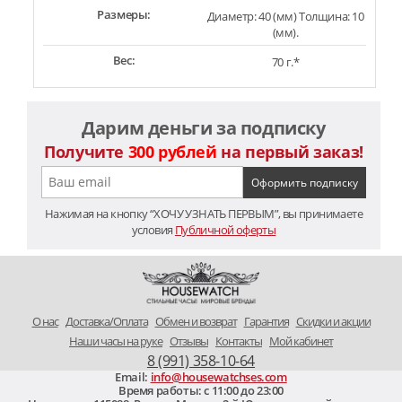
Размеры:
Диаметр: 40 (мм) Толщина: 10
(мм).
Вес:
70 г.*
Дарим деньги за подписку
Получите
300 рублей
на первый заказ!
Нажимая на кнопку “ХОЧУ УЗНАТЬ ПЕРВЫМ”, вы принимаете
условия
Публичной оферты
O нас
Доставка/Оплата
Обмен и возврат
Гарантия
Скидки и акции
Наши часы на руке
Отзывы
Контакты
Мой кабинет
8 (991) 358-10-64
Email:
info@housewatchses.com
Время работы: c 11:00 до 23:00