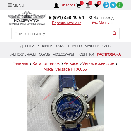
0
0
0
0
баллов
8 (991) 358-10-64
Ваш город:
Эль-Монте
Перезвоните мне
ДОРОГИЕ РЕПЛИКИ
КАТАЛОГ ЧАСОВ
МУЖСКИЕ ЧАСЫ
ЖЕНСКИЕ ЧАСЫ
ОБУВЬ
АКСЕССУАРЫ
НОВИНКИ
РАСПРОДАЖА
Главная
Каталог часов
Versace
Versace женские
Часы Versace H106056