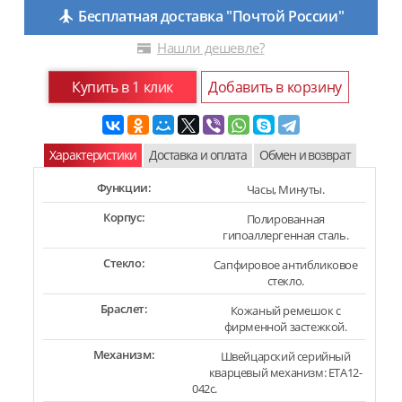
Бесплатная доставка "Почтой России"
Нашли дешевле?
Купить в 1 клик
Добавить в корзину
Характеристики
Доставка и оплата
Обмен и возврат
Функции:
Часы, Минуты.
Корпус:
Полированная
гипоаллергенная сталь.
Стекло:
Сапфировое антибликовое
стекло.
Браслет:
Кожаный ремешок с
фирменной застежкой.
Механизм:
Швейцарский серийный
кварцевый механизм: ETA12-
042c.