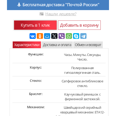
Бесплатная доставка "Почтой России"
Нашли дешевле?
Купить в 1 клик
Добавить в корзину
Характеристики
Доставка и оплата
Обмен и возврат
Функции:
Часы, Минуты, Секунды,
Число.
Корпус:
Полированная
гипоаллергенная сталь.
Стекло:
Сапфировое антибликовое
стекло.
Браслет:
Каучуковый ремешок с
фирменной застежкой.
Механизм:
Швейцарский серийный
кварцевый механизм: ETA12-