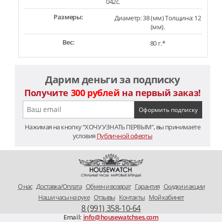
042c.
Размеры:
Диаметр: 38 (мм) Толщина: 12
(мм).
Вес:
80 г.*
Дарим деньги за подписку
Получите
300 рублей
на первый заказ!
Нажимая на кнопку “ХОЧУ УЗНАТЬ ПЕРВЫМ”, вы принимаете
условия
Публичной оферты
O нас
Доставка/Оплата
Обмен и возврат
Гарантия
Скидки и акции
Наши часы на руке
Отзывы
Контакты
Мой кабинет
8 (991) 358-10-64
Email:
info@housewatchses.com