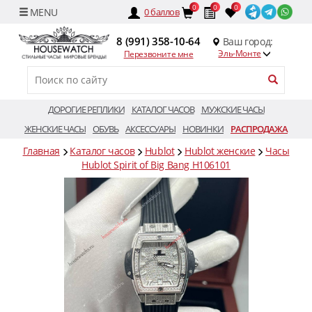
0
0
0
0
баллов
8 (991) 358-10-64
Ваш город:
Эль-Монте
Перезвоните мне
ДОРОГИЕ РЕПЛИКИ
КАТАЛОГ ЧАСОВ
МУЖСКИЕ ЧАСЫ
ЖЕНСКИЕ ЧАСЫ
ОБУВЬ
АКСЕССУАРЫ
НОВИНКИ
РАСПРОДАЖА
Главная
Каталог часов
Hublot
Hublot женские
Часы
Hublot Spirit of Big Bang H106101