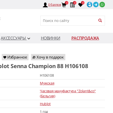
0
0
0
0
баллов
:
АКСЕССУАРЫ
НОВИНКИ
РАСПРОДАЖА
Избранное
Хочу в подарок
🎁
blot Senna Champion 88 H106108
H106108
Мужская
Часовая мануфактура "Zolant&co"
(Бельгия)
Hublot
1 год