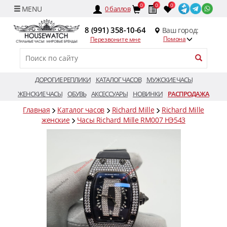
0
0
0
0
баллов
8 (991) 358-10-64
Ваш город:
Помона
Перезвоните мне
ДОРОГИЕ РЕПЛИКИ
КАТАЛОГ ЧАСОВ
МУЖСКИЕ ЧАСЫ
ЖЕНСКИЕ ЧАСЫ
ОБУВЬ
АКСЕССУАРЫ
НОВИНКИ
РАСПРОДАЖА
Главная
Каталог часов
Richard Mille
Richard Mille
женские
Часы Richard Mille RM007 HЭ543