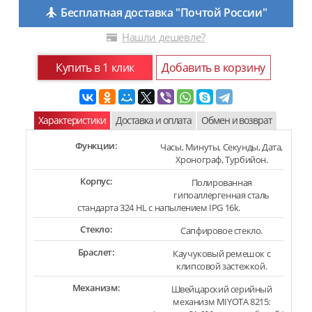
Бесплатная доставка "Почтой России"
Нашли дешевле?
Купить в 1 клик
Добавить в корзину
Характеристики
Доставка и оплата
Обмен и возврат
Функции:
Часы, Минуты, Секунды, Дата,
Хронограф, Турбийон.
Корпус:
Полированная
гипоаллергенная сталь
стандарта 324 HL с напылением IPG 16k.
Стекло:
Сапфировое стекло.
Браслет:
Каучуковый ремешок с
клипсовой застежкой.
Механизм:
Швейцарский серийный
механизм MIYOTA 8215: