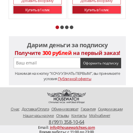
Добавить в корзину
Добавить в корзину
Купить в 1 клик
Купить в 1 клик
Дарим деньги за подписку
Получите
300 рублей
на первый заказ!
Нажимая на кнопку “ХОЧУ УЗНАТЬ ПЕРВЫМ”, вы принимаете
условия
Публичной оферты
O нас
Доставка/Оплата
Обмен и возврат
Гарантия
Скидки и акции
Наши часы на руке
Отзывы
Контакты
Мой кабинет
8 (991) 358-10-64
Email:
info@housewatchses.com
Время работы: c 11:00 до 23:00