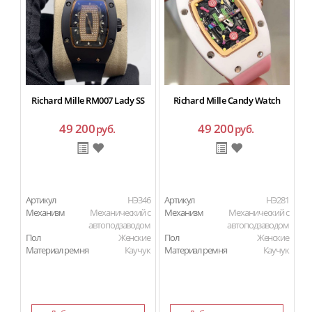
Richard Mille RM007 Lady SS
Richard Mille Candy Watch
49 200
49 200
руб.
руб.
Артикул
HЭ346
Артикул
HЭ281
Ар
Механизм
Механический с
Механизм
Механический с
М
автоподзаводом
автоподзаводом
Пол
Женские
Пол
Женские
П
Материал ремня
Каучук
Материал ремня
Каучук
Ма