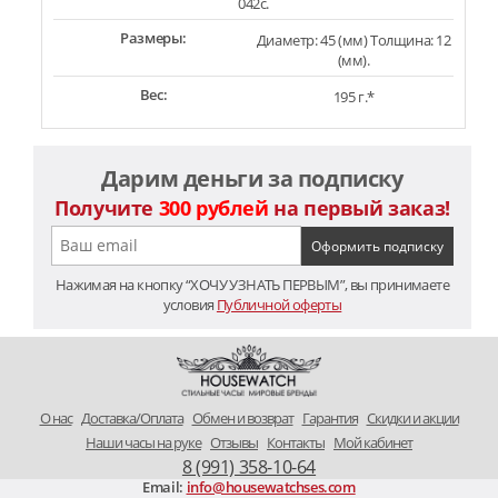
042c.
Размеры:
Диаметр: 45 (мм) Толщина: 12
(мм).
Вес:
195 г.*
Дарим деньги за подписку
Получите
300 рублей
на первый заказ!
Нажимая на кнопку “ХОЧУ УЗНАТЬ ПЕРВЫМ”, вы принимаете
условия
Публичной оферты
O нас
Доставка/Оплата
Обмен и возврат
Гарантия
Скидки и акции
Наши часы на руке
Отзывы
Контакты
Мой кабинет
8 (991) 358-10-64
Email:
info@housewatchses.com