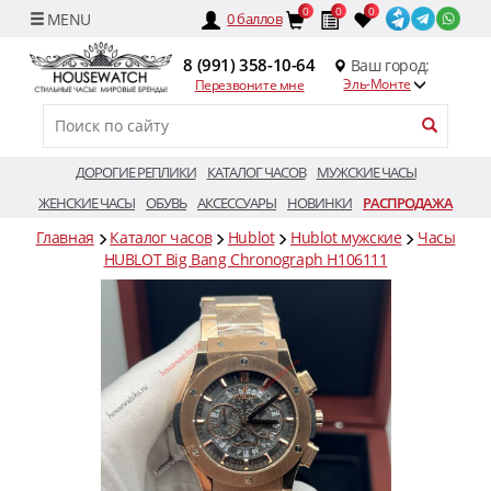
0
0
0
0
баллов
8 (991) 358-10-64
Ваш город:
Эль-Монте
Перезвоните мне
ДОРОГИЕ РЕПЛИКИ
КАТАЛОГ ЧАСОВ
МУЖСКИЕ ЧАСЫ
ЖЕНСКИЕ ЧАСЫ
ОБУВЬ
АКСЕССУАРЫ
НОВИНКИ
РАСПРОДАЖА
Главная
Каталог часов
Hublot
Hublot мужские
Часы
HUBLOT Big Bang Chronograph H106111