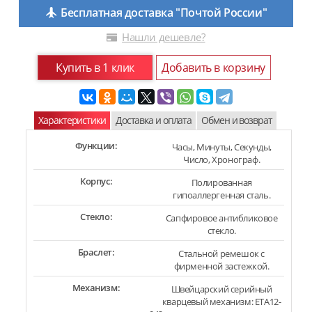
Бесплатная доставка "Почтой России"
Нашли дешевле?
Купить в 1 клик
Добавить в корзину
Характеристики
Доставка и оплата
Обмен и возврат
Функции:
Часы, Минуты, Секунды,
Число, Хронограф.
Корпус:
Полированная
гипоаллергенная сталь.
Стекло:
Сапфировое антибликовое
стекло.
Браслет:
Стальной ремешок с
фирменной застежкой.
Механизм:
Швейцарский серийный
кварцевый механизм: ETA12-