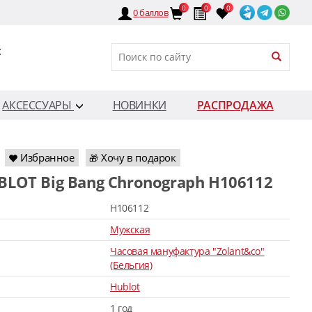
0
0
0
0
баллов
:
АКСЕССУАРЫ
НОВИНКИ
РАСПРОДАЖА
Избранное
Хочу в подарок
🎁
BLOT Big Bang Chronograph H106112
H106112
Мужская
Часовая мануфактура "Zolant&co"
(Бельгия)
Hublot
1 год