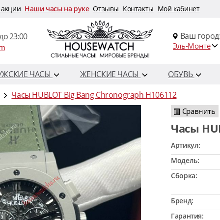
 акции
Наши часы на руке
Отзывы
Контакты
Мой кабинет
Ваш город
до 23:00
Эль-Монте
om
УЖСКИЕ ЧАСЫ
ЖЕНСКИЕ ЧАСЫ
ОБУВЬ
Часы HUBLOT Big Bang Chronograph H106112
Сравнить
Часы HU
Артикул:
Модель:
Сборка:
Бренд:
Гарантия: