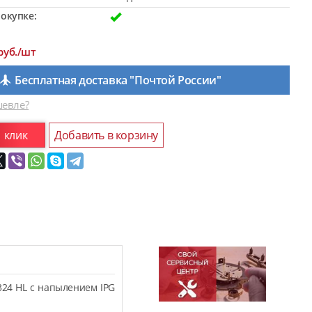
окупке:
руб./шт
Бесплатная доставка "Почтой России"
евле?
1 клик
Добавить в корзину
324 HL с напылением IPG