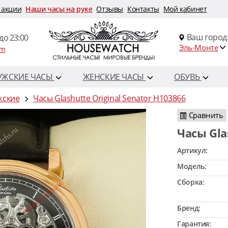
 акции
Наши часы на руке
Отзывы
Контакты
Мой кабинет
Ваш город
до 23:00
Эль-Монте
om
УЖСКИЕ ЧАСЫ
ЖЕНСКИЕ ЧАСЫ
ОБУВЬ
жские
Часы Glashutte Original Senator H103866
Сравнить
Часы Gl
Артикул:
Модель:
Сборка:
Бренд:
Гарантия: