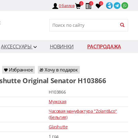
0
0
0
0
баллов
:
АКСЕССУАРЫ
НОВИНКИ
РАСПРОДАЖА
Избранное
Хочу в подарок
🎁
ashutte Original Senator H103866
H103866
Мужская
Часовая мануфактура "Zolant&co"
(Бельгия)
Glashutte
1 год