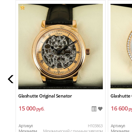
Glashutte Original Senator
Glashutte 
15 000
16 600
руб.
р
Артикул
H103863
Артикул
Механизм
Механический с ручным заводом
Механизм