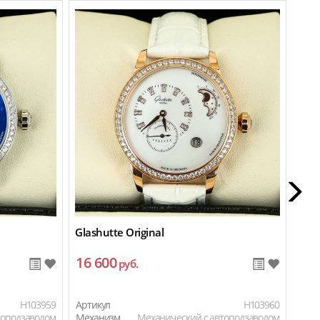
Glashutte Original
Glas
16 600
16
руб.
H103959
Артикул
H103960
Арти
топодзаводом
Механизм
Механический с автоподзаводом
Мех