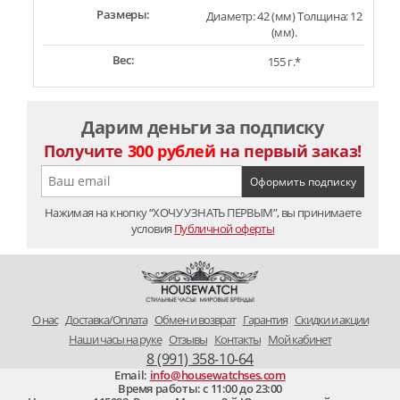
Размеры:
Диаметр: 42 (мм) Толщина: 12
(мм).
Вес:
155 г.*
Дарим деньги за подписку
Получите
300 рублей
на первый заказ!
Нажимая на кнопку “ХОЧУ УЗНАТЬ ПЕРВЫМ”, вы принимаете
условия
Публичной оферты
O нас
Доставка/Оплата
Обмен и возврат
Гарантия
Скидки и акции
Наши часы на руке
Отзывы
Контакты
Мой кабинет
8 (991) 358-10-64
Email:
info@housewatchses.com
Время работы: c 11:00 до 23:00