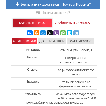
Бесплатная доставка "Почтой России"
Нашли дешевле?
Купить в 1 клик
Добавить в корзину
Характеристики
Доставка и оплата
Обмен и возврат
Функции:
Часы, Минуты, Секунды.
Корпус:
Полированная
гипоаллергенная сталь.
Стекло:
Сапфировое антибликовое
стекло.
Браслет:
Стальной ремешок с
фирменной застежкой.
Механизм:
Механика с автоподзаводом
ETA(19 камней, частота 24 400
полуколебаний/час, запас хода 36 часов).