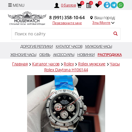
0
0
0
0
баллов
8 (991) 358-10-64
Ваш город:
Эль-Монте
Перезвоните мне
ДОРОГИЕ РЕПЛИКИ
КАТАЛОГ ЧАСОВ
МУЖСКИЕ ЧАСЫ
ЖЕНСКИЕ ЧАСЫ
ОБУВЬ
АКСЕССУАРЫ
НОВИНКИ
РАСПРОДАЖА
Главная
Каталог часов
Rolex
Rolex мужские
Часы
Rolex Daytona H106144