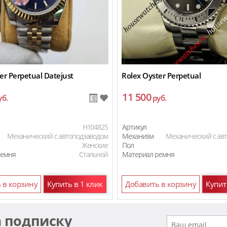
er Perpetual Datejust
Rolex Oyster Perpetual
11 500
уб.
руб.
H104825
Артикул
Механический с автоподзаводом
Механизм
Механический с ав
Женские
Пол
ремня
Стальной
Материал ремня
 в корзину
Купить в 1 клик
Добавить в корзину
Купит
а подписку