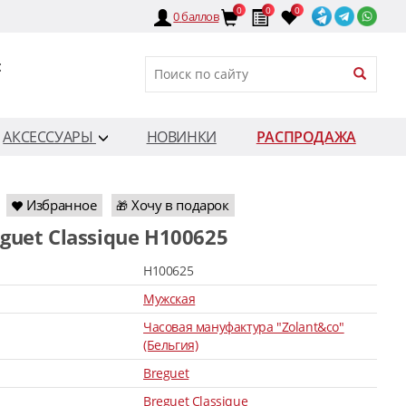
0
0
0
0
баллов
:
АКСЕССУАРЫ
НОВИНКИ
РАСПРОДАЖА
Избранное
Хочу в подарок
🎁
eguet Classique H100625
H100625
Мужская
Часовая мануфактура "Zolant&co"
(Бельгия)
Breguet
Breguet Classique