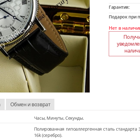
Гарантия:
Подарок при п
Нет в наличи
Получ
уведомле
налич
а
Обмен и возврат
Часы, Минуты, Секунды.
Полированная гипоаллергенная сталь стандарта 
16k (серебро).