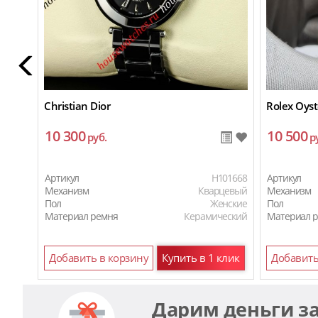
Christian Dior
Rolex Oyst
10 300
10 500
руб.
р
Артикул
H101668
Артикул
Механизм
Кварцевый
Механизм
Пол
Женские
Пол
Материал ремня
Керамический
Материал 
Добавить в корзину
Купить в 1 клик
Добавить
Дарим деньги з