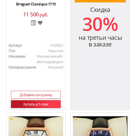
Breguet Classique 1715
Скидка
11 500
30%
руб.
на третьи часы
в заказе
Артикул
H103921
Пол
Мужские
Механизм
Механический с
автоподзаводом
Материал ремня
Кожаный
Добавить в корзину
Купить в 1 клик