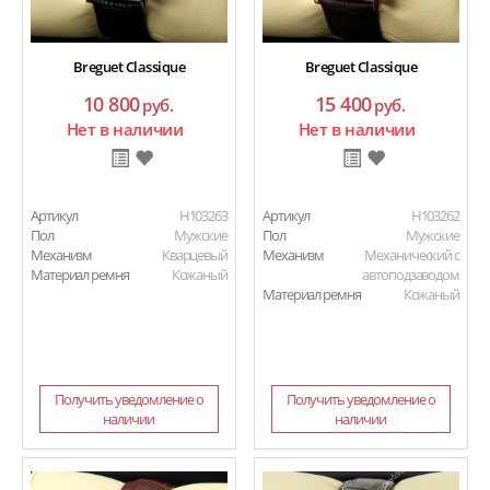
Breguet Classique
Breguet Classique
10 800
15 400
руб.
руб.
Нет в наличии
Нет в наличии
Артикул
H103263
Артикул
H103262
Пол
Мужские
Пол
Мужские
Механизм
Кварцевый
Механизм
Механический с
Материал ремня
Кожаный
автоподзаводом
Материал ремня
Кожаный
Получить уведомление о
Получить уведомление о
наличии
наличии