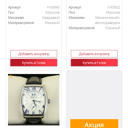
Артикул
H103945
Артикул
H103922
Пол
Мужские
Пол
Мужские
Механизм
Кварцевый
Механизм
Механический с
Материал ремня
Кожаный
автоподзаводом
Материал ремня
Кожаный
Добавить в корзину
Добавить в корзину
Купить в 1 клик
Купить в 1 клик
Акция