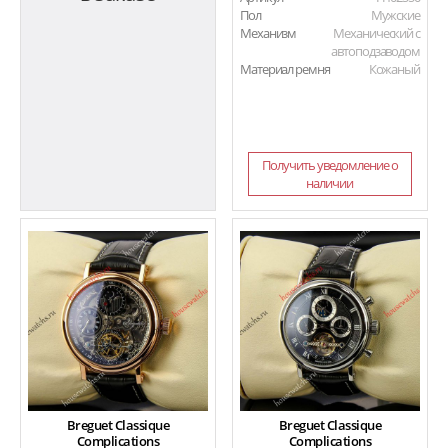
Пол
Мужские
Механизм
Механический с
автоподзаводом
Материал ремня
Кожаный
Получить уведомление о
наличии
Breguet Classique
Breguet Classique
Complications
Complications