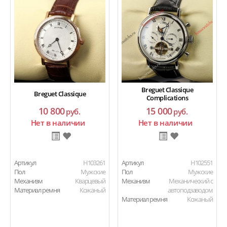
Breguet Classique
Breguet Classique
Complications
10 800
15 000
руб.
руб.
Нет в наличии
Нет в наличии
Артикул
H103261
Артикул
H102551
Пол
Мужские
Пол
Мужские
Механизм
Кварцевый
Механизм
Механический с
Материал ремня
Кожаный
автоподзаводом
Материал ремня
Кожаный