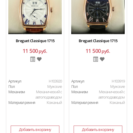
Breguet Classique 1715
Breguet Classique 1715
11 500
11 500
руб.
руб.
Артикул
H103920
Артикул
H103919
Пол
Мужские
Пол
Мужские
Механизм
Механический с
Механизм
Механический с
автоподзаводом
автоподзаводом
Материал ремня
Кожаный
Материал ремня
Кожаный
Добавить в корзину
Добавить в корзину