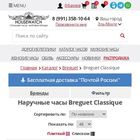
0
0
0
0
баллов
8 (991) 358-10-64
Ваш город:
Эль-Монте
Перезвоните мне
ДОРОГИЕ РЕПЛИКИ
КАТАЛОГ ЧАСОВ
МУЖСКИЕ ЧАСЫ
ЖЕНСКИЕ ЧАСЫ
ОБУВЬ
АКСЕССУАРЫ
НОВИНКИ
РАСПРОДАЖА
Главная
Каталог
Breguet
Breguet Classique
Бесплатная доставка "Почтой России"
Бренды
Фильтр
Наручные часы Breguet Classique
Сортировать по:
Показать по:
Плиткой
Списком