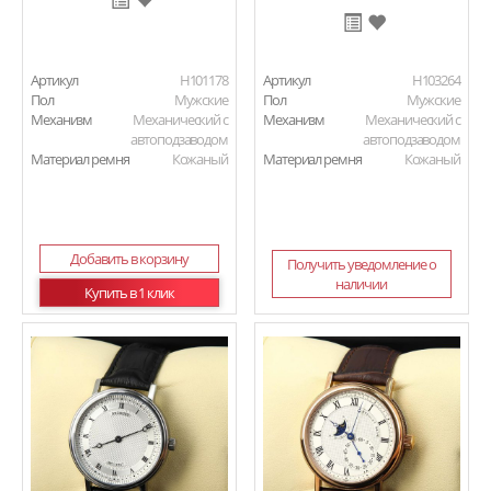
Артикул
H101178
Артикул
H103264
Пол
Мужские
Пол
Мужские
Механизм
Механический с
Механизм
Механический с
автоподзаводом
автоподзаводом
Материал ремня
Кожаный
Материал ремня
Кожаный
Добавить в корзину
Получить уведомление о
наличии
Купить в 1 клик