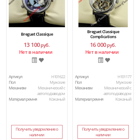
Breguet Classique
Breguet Classique
Complications
13 100
16 000
руб.
руб.
Нет в наличии
Нет в наличии
Артикул
H101622
Артикул
H101177
Пол
Мужские
Пол
Мужские
Механизм
Механический с
Механизм
Механический с
автоподзаводом
автоподзаводом
Материал ремня
Кожаный
Материал ремня
Кожаный
Получить уведомление о
Получить уведомление о
наличии
наличии