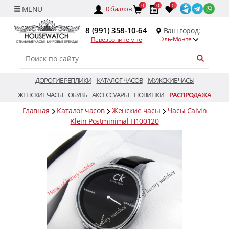
0
0
0
0
баллов
8 (991) 358-10-64
Ваш город:
Эль-Монте
Перезвоните мне
ДОРОГИЕ РЕПЛИКИ
КАТАЛОГ ЧАСОВ
МУЖСКИЕ ЧАСЫ
ЖЕНСКИЕ ЧАСЫ
ОБУВЬ
АКСЕССУАРЫ
НОВИНКИ
РАСПРОДАЖА
Главная
Каталог часов
Женские часы
Часы Calvin
Klein Postminimal H100120