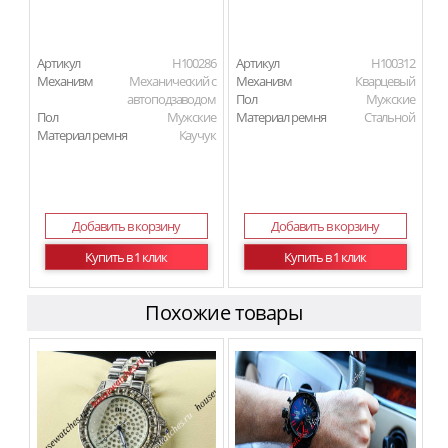
Артикул
H100286
Артикул
H100312
Механизм
Механический с
Механизм
Кварцевый
автоподзаводом
Пол
Мужские
Пол
Мужские
Материал ремня
Стальной
Материал ремня
Каучук
Добавить в корзину
Добавить в корзину
Купить в 1 клик
Купить в 1 клик
Похожие товары