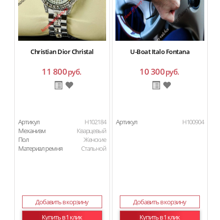
Christian Dior Christal
U-Boat Italo Fontana
11 800
10 300
руб.
руб.
Артикул
H102184
Артикул
H100904
Ар
Механизм
Кварцевый
Пол
Женские
Материал ремня
Стальной
Добавить в корзину
Добавить в корзину
Купить в 1 клик
Купить в 1 клик