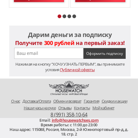
Дарим деньги за подписку
Получите
300 рублей
на первый заказ!
Нажимая на кнопку “ХОЧУ УЗНАТЬ ПЕРВЫМ”, вы принимаете
условия
Публичной оферты
O нас
Доставка/Оплата
Обмен и возврат
Гарантия
Скидки и акции
Наши часы на руке
Отзывы
Контакты
Мой кабинет
8 (991) 358-10-64
Email:
info@housewatchses.com
Время работы: c 11:00 до 23:00
Наш адрес:
115088
,
Россия, Москва
,
2-й Южнопортовый пр-д, д.
18. стр. 2