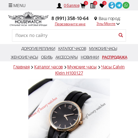
0
0
0
0
баллов
8 (991) 358-10-64
Ваш город:
Эль-Монте
Перезвоните мне
ДОРОГИЕ РЕПЛИКИ
КАТАЛОГ ЧАСОВ
МУЖСКИЕ ЧАСЫ
ЖЕНСКИЕ ЧАСЫ
ОБУВЬ
АКСЕССУАРЫ
НОВИНКИ
РАСПРОДАЖА
Главная
Каталог часов
Мужские часы
Часы Calvin
Klein H100127