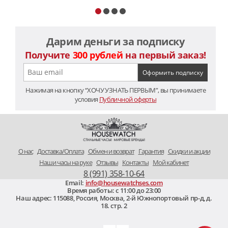
Дарим деньги за подписку
Получите
300 рублей
на первый заказ!
Нажимая на кнопку “ХОЧУ УЗНАТЬ ПЕРВЫМ”, вы принимаете
условия
Публичной оферты
O нас
Доставка/Оплата
Обмен и возврат
Гарантия
Скидки и акции
Наши часы на руке
Отзывы
Контакты
Мой кабинет
8 (991) 358-10-64
Email:
info@housewatchses.com
Время работы: c 11:00 до 23:00
Наш адрес:
115088
,
Россия, Москва
,
2-й Южнопортовый пр-д, д.
18. стр. 2