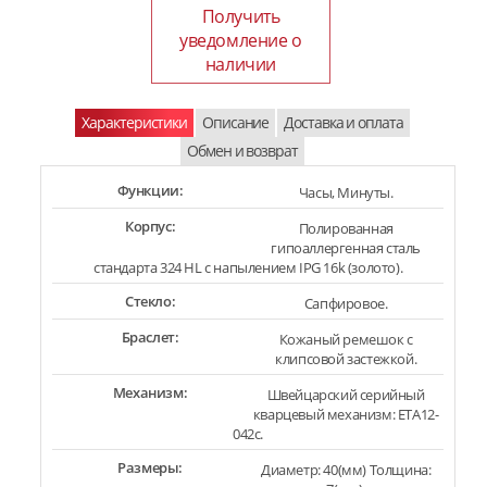
Получить
уведомление о
наличии
Характеристики
Описание
Доставка и оплата
Обмен и возврат
Функции:
Часы, Минуты.
Корпус:
Полированная
гипоаллергенная сталь
стандарта 324 HL с напылением IPG 16k (золото).
Стекло:
Сапфировое.
Браслет:
Кожаный ремешок с
клипсовой застежкой.
Механизм:
Швейцарский серийный
кварцевый механизм: ETA12-
042c.
Размеры:
Диаметр: 40(мм) Толщина: