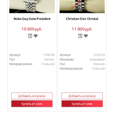
Rolex Day-Date President
Christian Dior Christal
10 600
11 800
руб.
руб.
Артикул
H100798
Артикул
H102184
Ар
Пол
Унисекс
Механизм
Кварцевый
Материал ремня
Стальной
Пол
Женские
Материал ремня
Стальной
Добавить в корзину
Добавить в корзину
Купить в 1 клик
Купить в 1 клик