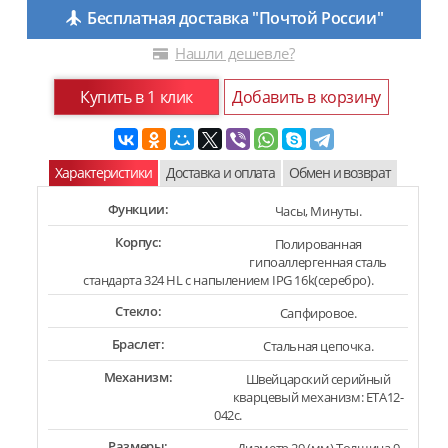
Бесплатная доставка "Почтой России"
Нашли дешевле?
Купить в 1 клик
Добавить в корзину
Характеристики
Доставка и оплата
Обмен и возврат
Функции:
Часы, Минуты.
Корпус:
Полированная
гипоаллергенная сталь
стандарта 324 HL с напылением IPG 16k(серебро).
Стекло:
Сапфировое.
Браслет:
Стальная цепочка.
Механизм:
Швейцарский серийный
кварцевый механизм: ETA12-
042c.
Размеры: