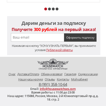
Дарим деньги за подписку
Получите
300 рублей
на первый заказ!
Нажимая на кнопку “ХОЧУ УЗНАТЬ ПЕРВЫМ”, вы принимаете
условия
Публичной оферты
O нас
Доставка/Оплата
Обмен и возврат
Гарантия
Скидки и акции
Наши часы на руке
Отзывы
Контакты
Мой кабинет
8 (991) 358-10-64
Email:
info@housewatchses.com
Время работы: c 11:00 до 23:00
Наш адрес:
115088
,
Россия, Москва
,
2-й Южнопортовый пр-д, д.
18. стр. 2