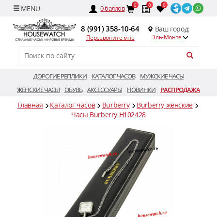
0
0
0
0
баллов
8 (991) 358-10-64
Ваш город:
Эль-Монте
Перезвоните мне
ДОРОГИЕ РЕПЛИКИ
КАТАЛОГ ЧАСОВ
МУЖСКИЕ ЧАСЫ
ЖЕНСКИЕ ЧАСЫ
ОБУВЬ
АКСЕССУАРЫ
НОВИНКИ
РАСПРОДАЖА
Главная
Каталог часов
Burberry
Burberry женские
Часы Burberry H102428