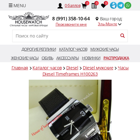
0
0
0
0
баллов
8 (991) 358-10-64
Ваш город:
Эль-Монте
Перезвоните мне
ДОРОГИЕ РЕПЛИКИ
КАТАЛОГ ЧАСОВ
МУЖСКИЕ ЧАСЫ
ЖЕНСКИЕ ЧАСЫ
ОБУВЬ
АКСЕССУАРЫ
НОВИНКИ
РАСПРОДАЖА
Главная
Каталог часов
Diesel
Diesel мужские
Часы
Diesel Timeframes H100263