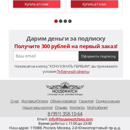
Купить в 1 клик
Купить в 1 клик
Дарим деньги за подписку
Получите
300 рублей
на первый заказ!
Нажимая на кнопку “ХОЧУ УЗНАТЬ ПЕРВЫМ”, вы принимаете
условия
Публичной оферты
O нас
Доставка/Оплата
Обмен и возврат
Гарантия
Скидки и акции
Наши часы на руке
Отзывы
Контакты
Мой кабинет
8 (991) 358-10-64
Email:
info@housewatchses.com
Время работы: c 11:00 до 23:00
Наш адрес:
115088
,
Россия, Москва
,
2-й Южнопортовый пр-д, д.