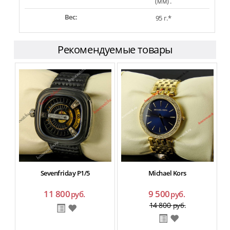
(мм) .
Вес:
95 г.*
Рекомендуемые товары
Sevenfriday P1/5
Michael Kors
T
11 800
9 500
руб.
руб.
14 800
руб.