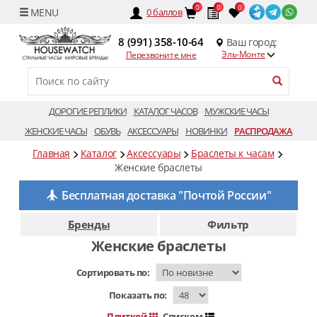
0
0
0
0
баллов
8 (991) 358-10-64
Ваш город:
Эль-Монте
Перезвоните мне
ДОРОГИЕ РЕПЛИКИ
КАТАЛОГ ЧАСОВ
МУЖСКИЕ ЧАСЫ
ЖЕНСКИЕ ЧАСЫ
ОБУВЬ
АКСЕССУАРЫ
НОВИНКИ
РАСПРОДАЖА
Главная
Каталог
Аксессуары
Браслеты к часам
Женские браслеты
Бесплатная доставка "Почтой России"
Бренды
Фильтр
Женские браслеты
Сортировать по:
Показать по:
Плиткой
Списком