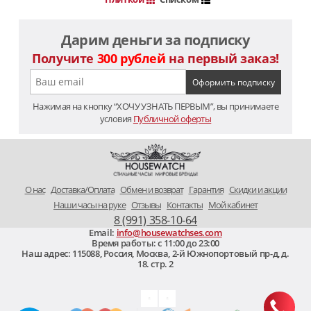
Дарим деньги за подписку
Получите
300 рублей
на первый заказ!
Нажимая на кнопку “ХОЧУ УЗНАТЬ ПЕРВЫМ”, вы принимаете
условия
Публичной оферты
O нас
Доставка/Оплата
Обмен и возврат
Гарантия
Скидки и акции
Наши часы на руке
Отзывы
Контакты
Мой кабинет
8 (991) 358-10-64
Email:
info@housewatchses.com
Время работы: c 11:00 до 23:00
Наш адрес:
115088
,
Россия, Москва
,
2-й Южнопортовый пр-д, д.
18. стр. 2