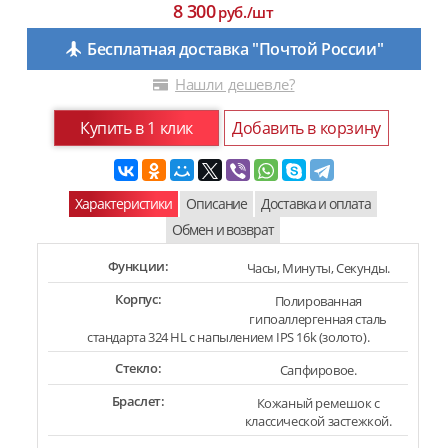
8 300
руб./шт
Бесплатная доставка "Почтой России"
Нашли дешевле?
Купить в 1 клик
Добавить в корзину
Характеристики
Описание
Доставка и оплата
Обмен и возврат
Функции:
Часы, Минуты, Секунды.
Корпус:
Полированная
гипоаллергенная сталь
стандарта 324 HL с напылением IPS 16k (золото).
Стекло:
Сапфировое.
Браслет:
Кожаный ремешок с
классической застежкой.