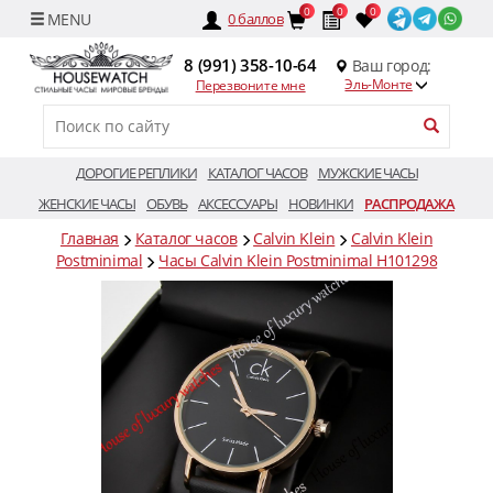
0
0
0
0
баллов
8 (991) 358-10-64
Ваш город:
Эль-Монте
Перезвоните мне
ДОРОГИЕ РЕПЛИКИ
КАТАЛОГ ЧАСОВ
МУЖСКИЕ ЧАСЫ
ЖЕНСКИЕ ЧАСЫ
ОБУВЬ
АКСЕССУАРЫ
НОВИНКИ
РАСПРОДАЖА
Главная
Каталог часов
Calvin Klein
Calvin Klein
Postminimal
Часы Calvin Klein Postminimal H101298