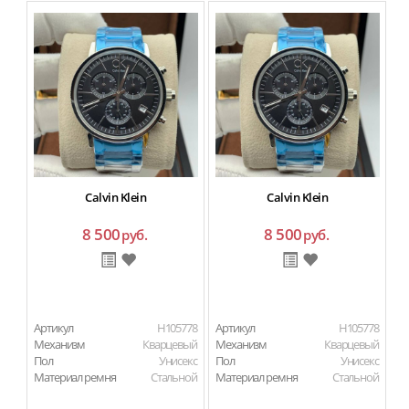
Calvin Klein
Calvin Klein
8 500
8 500
руб.
руб.
Артикул
H105778
Артикул
H105778
Ар
Механизм
Кварцевый
Механизм
Кварцевый
М
Пол
Унисекс
Пол
Унисекс
П
Материал ремня
Стальной
Материал ремня
Стальной
Ма