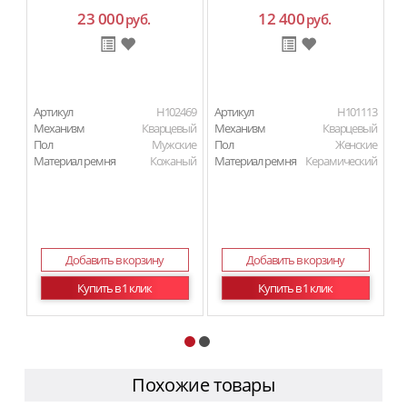
23 000
12 400
руб.
руб.
Артикул
H102469
Артикул
H101113
Ар
Механизм
Кварцевый
Механизм
Кварцевый
Пол
Мужские
Пол
Женские
Материал ремня
Кожаный
Материал ремня
Керамический
Добавить в корзину
Добавить в корзину
Купить в 1 клик
Купить в 1 клик
Похожие товары