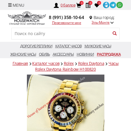
0
0
0
0
баллов
8 (991) 358-10-64
Ваш город:
Эль-Монте
Перезвоните мне
ДОРОГИЕ РЕПЛИКИ
КАТАЛОГ ЧАСОВ
МУЖСКИЕ ЧАСЫ
ЖЕНСКИЕ ЧАСЫ
ОБУВЬ
АКСЕССУАРЫ
НОВИНКИ
РАСПРОДАЖА
Главная
Каталог часов
Rolex
Rolex Daytona
Часы
Rolex Daytona Rainbow H100820