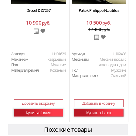
Diesel DZ7257
Patek Philippe Nautilus
10 900
10 500
руб.
руб.
12 400
руб.
Артикул
H101626
Артикул
H102408
Механизм
Кварцевый
Механизм
Механический с
Пол
Мужские
автоподзаводом
Материал ремня
Кожаный
Пол
Мужские
Материал ремня
Стальной
Добавить в корзину
Добавить в корзину
Купить в 1 клик
Купить в 1 клик
Похожие товары