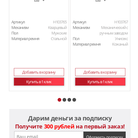
Артикул
H103765
Артикул
H103767
Ар
Механизм
Кварцевый
Механизм
Механический с
М
Пол
Мужские
ручным заводом
Материал ремня
Стальной
Пол
Унисекс
П
Материал ремня
Кожаный
Ма
Ма
Добавить в корзину
Добавить в корзину
Купить в 1 клик
Купить в 1 клик
Дарим деньги за подписку
Получите
300 рублей
на первый заказ!