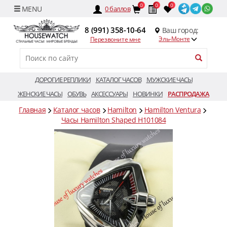
0
0
0
0
баллов
8 (991) 358-10-64
Ваш город:
Эль-Монте
Перезвоните мне
ДОРОГИЕ РЕПЛИКИ
КАТАЛОГ ЧАСОВ
МУЖСКИЕ ЧАСЫ
ЖЕНСКИЕ ЧАСЫ
ОБУВЬ
АКСЕССУАРЫ
НОВИНКИ
РАСПРОДАЖА
Главная
Каталог часов
Hamilton
Hamilton Ventura
Часы Hamilton Shaped H101084