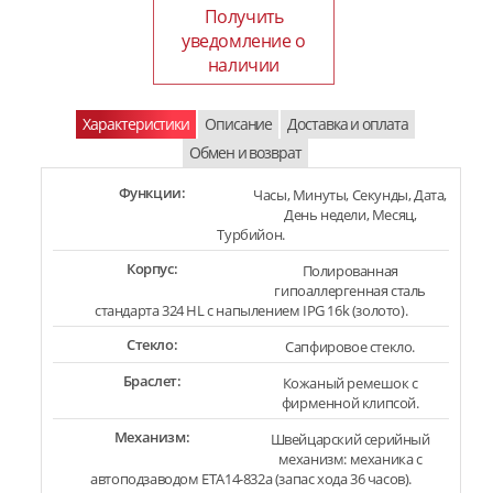
Получить
уведомление о
наличии
Характеристики
Описание
Доставка и оплата
Обмен и возврат
Функции:
Часы, Минуты, Секунды, Дата,
День недели, Месяц,
Турбийон.
Корпус:
Полированная
гипоаллергенная сталь
стандарта 324 HL с напылением IPG 16k (золото).
Стекло:
Сапфировое стекло.
Браслет:
Кожаный ремешок с
фирменной клипсой.
Механизм:
Швейцарский серийный
механизм: механика с
автоподзаводом ETA14-832a (запас хода 36 часов).