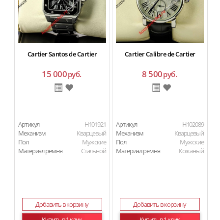
Cartier Santos de Cartier
Cartier Calibre de Cartier
15 000
8 500
руб.
руб.
Артикул
H101921
Артикул
H102089
Ар
Механизм
Кварцевый
Механизм
Кварцевый
М
Пол
Мужские
Пол
Мужские
П
Материал ремня
Стальной
Материал ремня
Кожаный
Ма
Добавить в корзину
Добавить в корзину
Купить в 1 клик
Купить в 1 клик