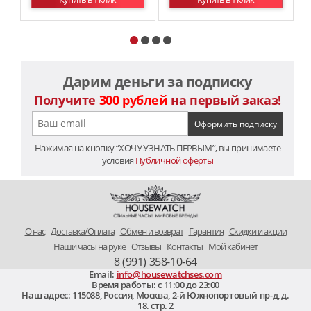
Дарим деньги за подписку
Получите
300 рублей
на первый заказ!
Нажимая на кнопку “ХОЧУ УЗНАТЬ ПЕРВЫМ”, вы принимаете
условия
Публичной оферты
O нас
Доставка/Оплата
Обмен и возврат
Гарантия
Скидки и акции
Наши часы на руке
Отзывы
Контакты
Мой кабинет
8 (991) 358-10-64
Email:
info@housewatchses.com
Время работы: c 11:00 до 23:00
Наш адрес:
115088
,
Россия, Москва
,
2-й Южнопортовый пр-д, д.
18. стр. 2