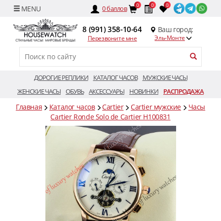
0
0
0
0
баллов
8 (991) 358-10-64
Ваш город:
Эль-Монте
Перезвоните мне
ДОРОГИЕ РЕПЛИКИ
КАТАЛОГ ЧАСОВ
МУЖСКИЕ ЧАСЫ
ЖЕНСКИЕ ЧАСЫ
ОБУВЬ
АКСЕССУАРЫ
НОВИНКИ
РАСПРОДАЖА
Главная
Каталог часов
Cartier
Cartier мужские
Часы
Cartier Ronde Solo de Cartier H100831