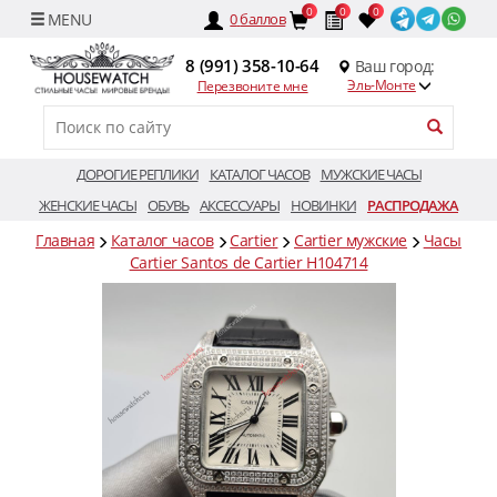
0
0
0
0
баллов
8 (991) 358-10-64
Ваш город:
Эль-Монте
Перезвоните мне
ДОРОГИЕ РЕПЛИКИ
КАТАЛОГ ЧАСОВ
МУЖСКИЕ ЧАСЫ
ЖЕНСКИЕ ЧАСЫ
ОБУВЬ
АКСЕССУАРЫ
НОВИНКИ
РАСПРОДАЖА
Главная
Каталог часов
Cartier
Cartier мужские
Часы
Cartier Santos de Cartier H104714