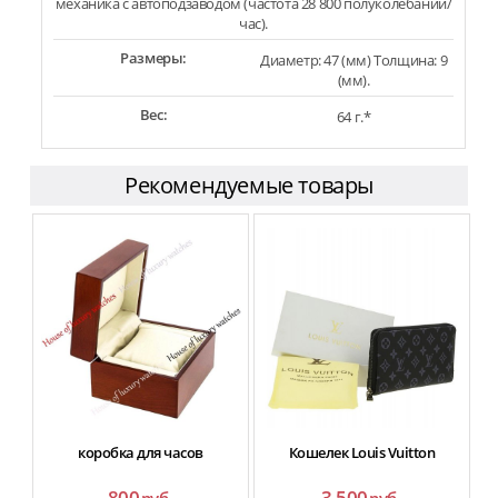
механика с автоподзаводом (частота 28 800 полуколебаний/
час).
Размеры:
Диаметр: 47 (мм) Толщина: 9
(мм).
Вес:
64 г.*
Рекомендуемые товары
коробка для часов
Кошелек Louis Vuitton
ф
800
3 500