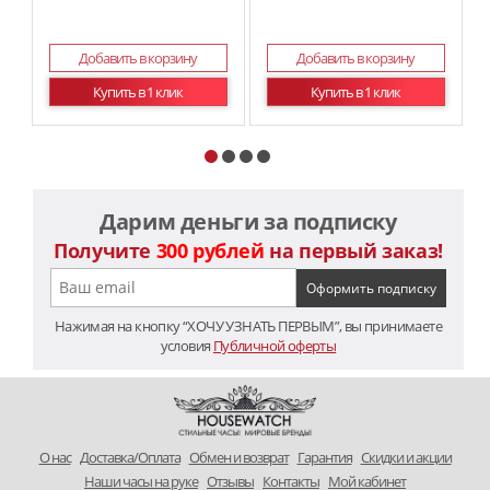
Добавить в корзину
Добавить в корзину
Купить в 1 клик
Купить в 1 клик
Дарим деньги за подписку
Получите
300 рублей
на первый заказ!
Нажимая на кнопку “ХОЧУ УЗНАТЬ ПЕРВЫМ”, вы принимаете
условия
Публичной оферты
O нас
Доставка/Оплата
Обмен и возврат
Гарантия
Скидки и акции
Наши часы на руке
Отзывы
Контакты
Мой кабинет