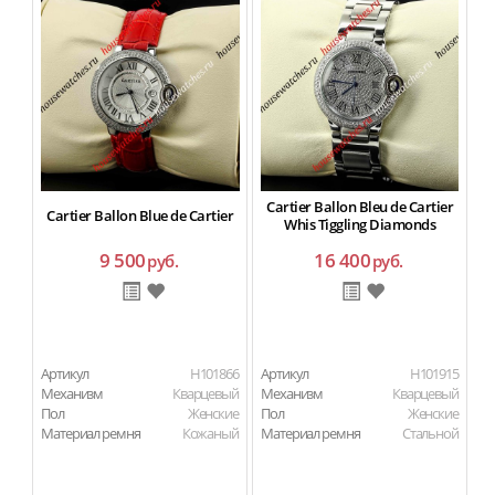
Cartier Ballon Bleu de Cartier
Cartier Ballon Blue de Cartier
Whis Tiggling Diamonds
9 500
16 400
руб.
руб.
Артикул
H101866
Артикул
H101915
Ар
Механизм
Кварцевый
Механизм
Кварцевый
М
Пол
Женские
Пол
Женские
П
Материал ремня
Кожаный
Материал ремня
Стальной
Ма