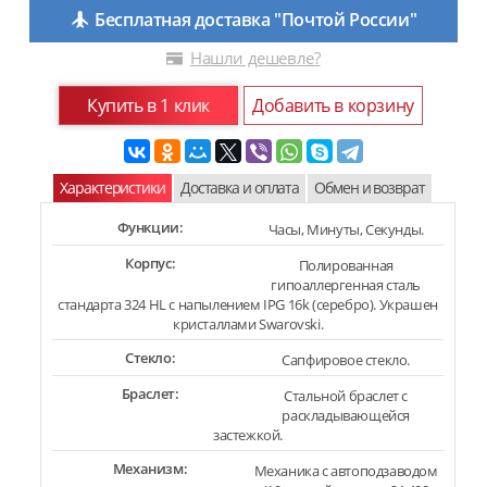
Бесплатная доставка "Почтой России"
Нашли дешевле?
Купить в 1 клик
Добавить в корзину
Характеристики
Доставка и оплата
Обмен и возврат
Функции:
Часы, Минуты, Секунды.
Корпус:
Полированная
гипоаллергенная сталь
стандарта 324 HL с напылением IPG 16k (серебро). Украшен
кристаллами Swarovski.
Стекло:
Сапфировое стекло.
Браслет:
Стальной браслет с
раскладывающейся
застежкой.
Механизм:
Механика с автоподзаводом