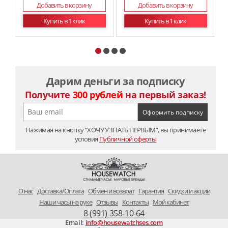
Добавить в корзину
Добавить в корзину
Купить в 1 клик
Купить в 1 клик
Дарим деньги за подписку
Получите
300 рублей
на первый заказ!
Нажимая на кнопку “ХОЧУ УЗНАТЬ ПЕРВЫМ”, вы принимаете
условия
Публичной оферты
O нас
Доставка/Оплата
Обмен и возврат
Гарантия
Скидки и акции
Наши часы на руке
Отзывы
Контакты
Мой кабинет
8 (991) 358-10-64
Email:
info@housewatchses.com