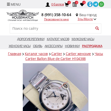
0
0
0
0
баллов
8 (991) 358-10-64
Ваш город:
Эль-Монте
Перезвоните мне
ДОРОГИЕ РЕПЛИКИ
КАТАЛОГ ЧАСОВ
МУЖСКИЕ ЧАСЫ
ЖЕНСКИЕ ЧАСЫ
ОБУВЬ
АКСЕССУАРЫ
НОВИНКИ
РАСПРОДАЖА
Главная
Каталог часов
Cartier
Cartier женские
Часы
Cartier Ballon Blue de Cartier H104388