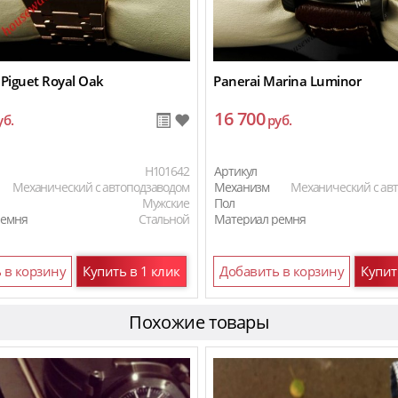
Piguet Royal Oak
Panerai Marina Luminor
16 700
уб.
руб.
H101642
Артикул
Механический с автоподзаводом
Механизм
Механический с ав
Мужские
Пол
ремня
Стальной
Материал ремня
 в корзину
Купить в 1 клик
Добавить в корзину
Купит
Похожие товары