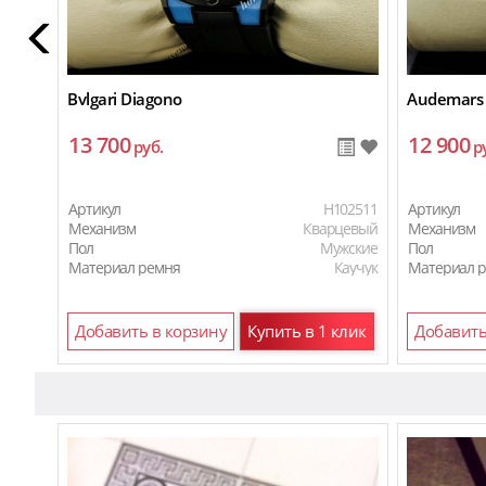
Bvlgari Diagono
Audemars 
13 700
12 900
руб.
р
Артикул
H102511
Артикул
Механизм
Кварцевый
Механизм
Пол
Мужские
Пол
Материал ремня
Каучук
Материал 
Добавить в корзину
Купить в 1 клик
Добавить