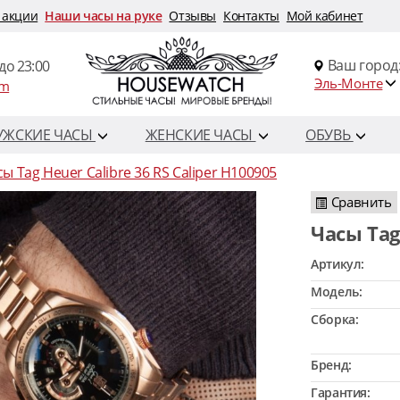
 акции
Наши часы на руке
Отзывы
Контакты
Мой кабинет
Ваш город
до 23:00
Эль-Монте
om
УЖСКИЕ ЧАСЫ
ЖЕНСКИЕ ЧАСЫ
ОБУВЬ
ы Tag Heuer Calibre 36 RS Caliper H100905
Сравнить
Часы Ta
Артикул:
Модель:
Сборка:
Бренд:
Гарантия: