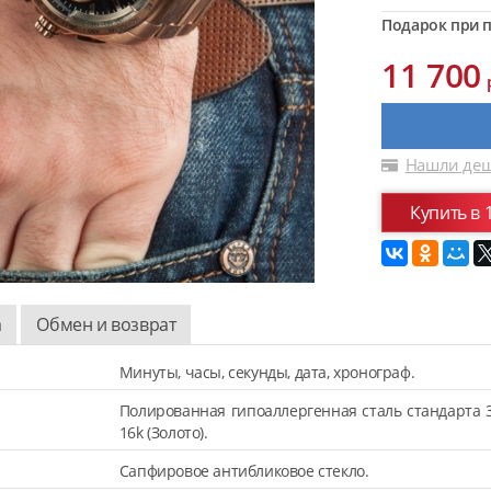
Подарок при п
11 700
Нашли деш
Купить в 
а
Обмен и возврат
Минуты, часы, секунды, дата, хронограф.
Полированная гипоаллергенная сталь стандарта 
16k (Золото).
Сапфировое антибликовое стекло.