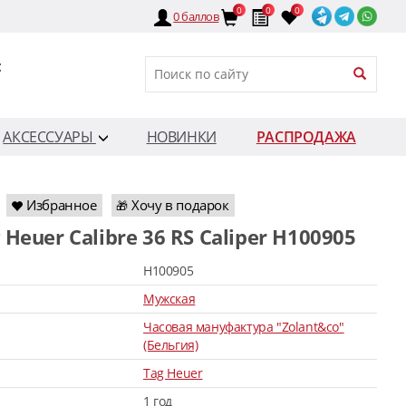
0
0
0
0
баллов
:
АКСЕССУАРЫ
НОВИНКИ
РАСПРОДАЖА
Избранное
Хочу в подарок
🎁
g Heuer Calibre 36 RS Caliper H100905
H100905
Мужская
Часовая мануфактура "Zolant&co"
(Бельгия)
Tag Heuer
1 год