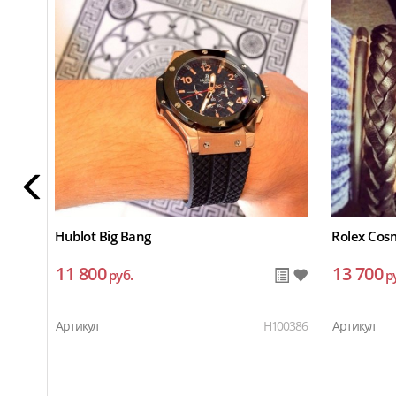
Hublot Big Bang
Rolex Cos
11 800
13 700
руб.
р
Артикул
H100386
Артикул