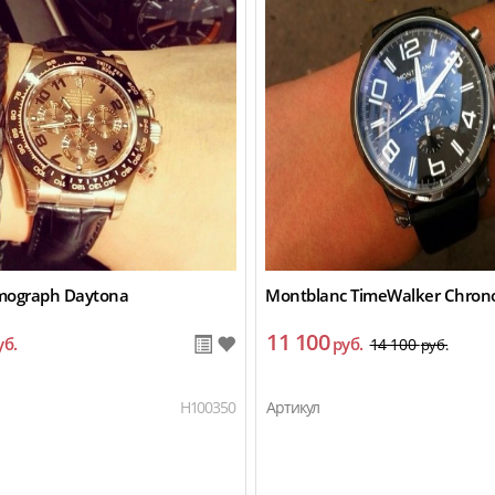
mograph Daytona
Montblanc TimeWalker Chron
11 100
уб.
руб.
14 100
руб.
H100350
Артикул