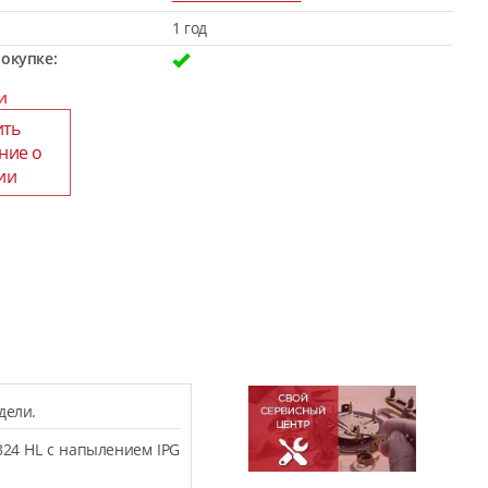
1 год
окупке:
и
ить
ние о
ии
дели.
324 HL с напылением IPG