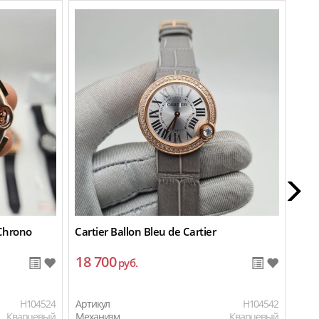
 Chrono
Cartier Ballon Bleu de Cartier
Cart
18 700
9 
руб.
H104524
Артикул
H104542
Арти
Кварцевый
Механизм
Кварцевый
Мех