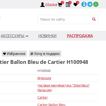
0
0
0
0
баллов
:
АКСЕССУАРЫ
НОВИНКИ
РАСПРОДАЖА
Избранное
Хочу в подарок
🎁
rtier Ballon Bleu de Cartier H100948
H100948
Мужские
Часовая мануфактура "Zolant&co"
(Бельгия)
Cartier
Cartier Ballon Bleu