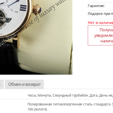
Гарантия:
Подарок при п
Нет в наличи
Получ
уведомле
налич
а
Обмен и возврат
Часы, Минуты, Секундный турбийон, Дата, День не
Полированная гипоаллергенная сталь стандарта 
16k (золото).