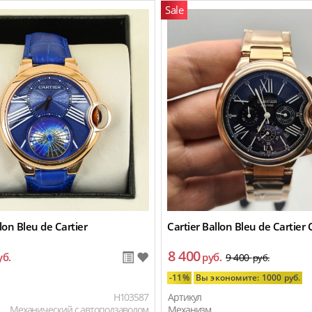
Sale
lon Bleu de Cartier
Cartier Ballon Bleu de Cartier
8 400
уб.
руб.
9 400
руб.
-11%
Вы экономите: 1000 руб.
H103587
Артикул
Механический с автоподзаводом
Механизм