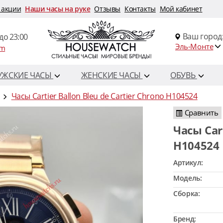
 акции
Наши часы на руке
Отзывы
Контакты
Мой кабинет
Ваш город
до 23:00
Эль-Монте
om
УЖСКИЕ ЧАСЫ
ЖЕНСКИЕ ЧАСЫ
ОБУВЬ
Часы Cartier Ballon Bleu de Cartier Chrono H104524
Сравнить
Часы Cartier Ballon Bleu de Cartier Chrono
H104524
Артикул:
Модель:
Сборка:
Бренд: