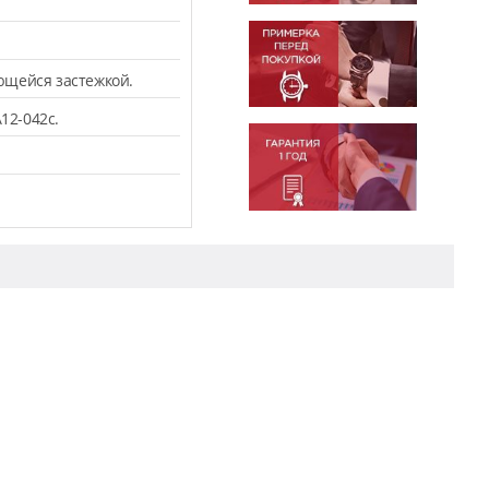
ющейся застежкой.
12-042c.