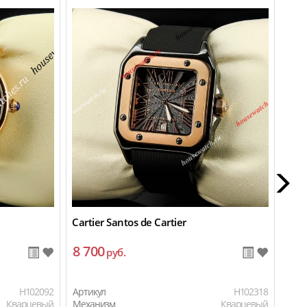
Cartier Santos de Cartier
Cart
8 700
11
руб.
H102092
Артикул
H102318
Арти
Кварцевый
Механизм
Кварцевый
Мех