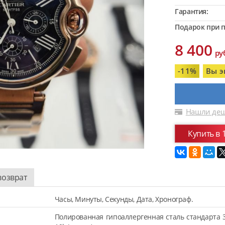
Гарантия:
Подарок при п
8 400
ру
-11%
Вы э
Нашли деш
Купить в 
возврат
Часы, Минуты, Секунды, Дата, Хронограф.
Полированная гипоаллергенная сталь стандарта 