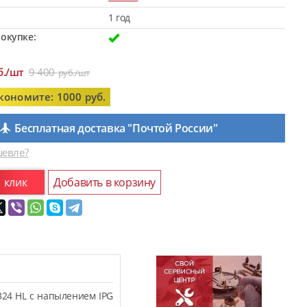
1 год
окупке:
б./шт
9 400
руб./шт
кономите: 1000 руб.
Бесплатная доставка "Почтой России"
евле?
1 клик
Добавить в корзину
324 HL с напылением IPG