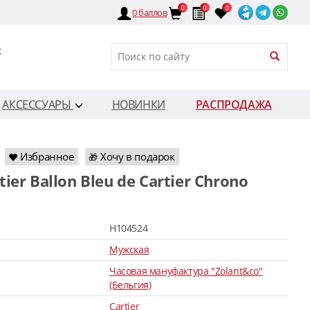
0
0
0
0
баллов
:
АКСЕССУАРЫ
НОВИНКИ
РАСПРОДАЖА
Избранное
Хочу в подарок
🎁
H104524
Мужская
Часовая мануфактура "Zolant&co"
(Бельгия)
Cartier