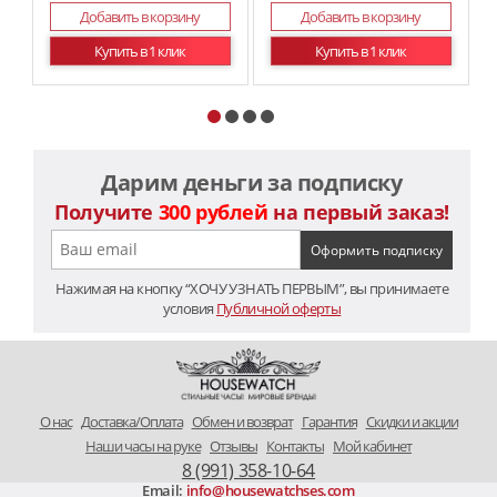
Добавить в корзину
Добавить в корзину
Купить в 1 клик
Купить в 1 клик
Дарим деньги за подписку
Получите
300 рублей
на первый заказ!
Нажимая на кнопку “ХОЧУ УЗНАТЬ ПЕРВЫМ”, вы принимаете
условия
Публичной оферты
O нас
Доставка/Оплата
Обмен и возврат
Гарантия
Скидки и акции
Наши часы на руке
Отзывы
Контакты
Мой кабинет
8 (991) 358-10-64
Email:
info@housewatchses.com