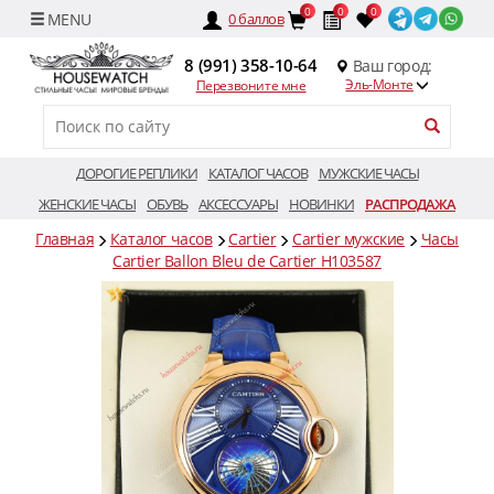
0
0
0
0
баллов
8 (991) 358-10-64
Ваш город:
Эль-Монте
Перезвоните мне
ДОРОГИЕ РЕПЛИКИ
КАТАЛОГ ЧАСОВ
МУЖСКИЕ ЧАСЫ
ЖЕНСКИЕ ЧАСЫ
ОБУВЬ
АКСЕССУАРЫ
НОВИНКИ
РАСПРОДАЖА
Главная
Каталог часов
Cartier
Cartier мужские
Часы
Cartier Ballon Bleu de Cartier H103587