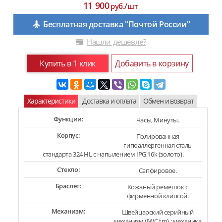
11 900
руб./шт
Бесплатная доставка "Почтой России"
Нашли дешевле?
Купить в 1 клик
Добавить в корзину
Характеристики
Доставка и оплата
Обмен и возврат
Функции:
Часы, Минуты.
Корпус:
Полированная
гипоаллергенная сталь
стандарта 324 HL с напылением IPG 16k (золото).
Стекло:
Сапфировое.
Браслет:
Кожаный ремешок с
фирменной клипсой.
Механизм:
Швейцарский серийный
механизм (IWC tm) : механика