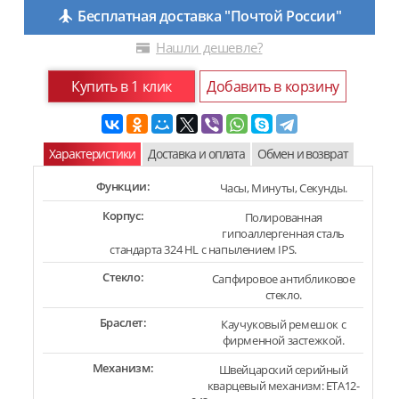
Бесплатная доставка "Почтой России"
Нашли дешевле?
Купить в 1 клик
Добавить в корзину
Характеристики
Доставка и оплата
Обмен и возврат
Функции:
Часы, Минуты, Секунды.
Корпус:
Полированная
гипоаллергенная сталь
стандарта 324 HL с напылением IPS.
Стекло:
Сапфировое антибликовое
стекло.
Браслет:
Каучуковый ремешок с
фирменной застежкой.
Механизм:
Швейцарский серийный
кварцевый механизм: ETA12-