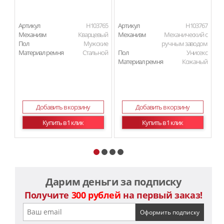
Артикул
H103765
Артикул
H103767
Ар
Механизм
Кварцевый
Механизм
Механический с
М
Пол
Мужские
ручным заводом
П
Материал ремня
Стальной
Пол
Унисекс
Ма
Материал ремня
Кожаный
Добавить в корзину
Добавить в корзину
Купить в 1 клик
Купить в 1 клик
Дарим деньги за подписку
Получите
300 рублей
на первый заказ!