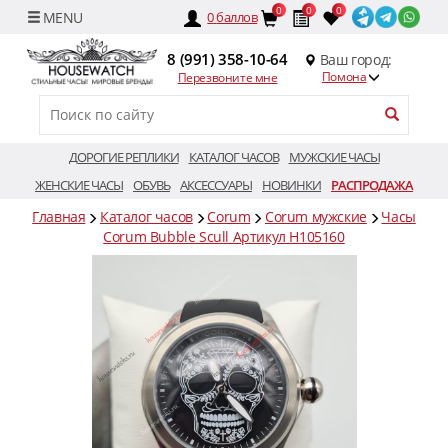
0
0
0
0
баллов
8 (991) 358-10-64
Ваш город:
Помона
Перезвоните мне
ДОРОГИЕ РЕПЛИКИ
КАТАЛОГ ЧАСОВ
МУЖСКИЕ ЧАСЫ
ЖЕНСКИЕ ЧАСЫ
ОБУВЬ
АКСЕССУАРЫ
НОВИНКИ
РАСПРОДАЖА
Главная
Каталог часов
Corum
Corum мужские
Часы
Corum Bubble Scull Артикул H105160