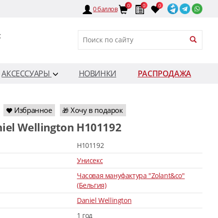
0
0
0
0
баллов
:
АКСЕССУАРЫ
НОВИНКИ
РАСПРОДАЖА
Избранное
Хочу в подарок
🎁
niel Wellington H101192
H101192
Унисекс
Часовая мануфактура "Zolant&co"
(Бельгия)
Daniel Wellington
1 год