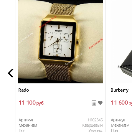
Rado
Burberry
11 100
11 600
руб.
р
Артикул
H102345
Артикул
Механизм
Кварцевый
Механизм
Пол
Унисекс
Пол