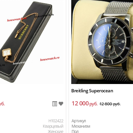
Breitling Superocean
12 000
уб.
руб.
12 800
руб.
H102422
Артикул
Кварцевый
Механизм
Женские
Пол