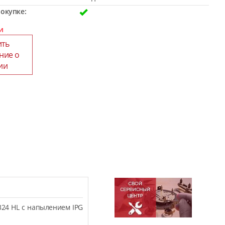
окупке:
и
ить
ние о
ии
324 HL с напылением IPG