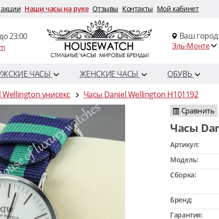
 акции
Наши часы на руке
Отзывы
Контакты
Мой кабинет
Ваш город
до 23:00
Эль-Монте
om
УЖСКИЕ ЧАСЫ
ЖЕНСКИЕ ЧАСЫ
ОБУВЬ
l Wellington унисекс
Часы Daniel Wellington H101192
Сравнить
Часы Da
Артикул:
Модель:
Сборка:
Бренд:
Гарантия: