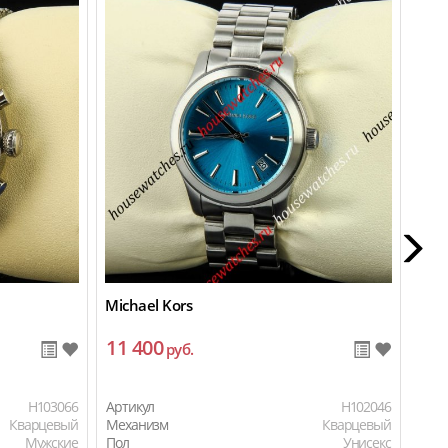
Michael Kors
Hubl
11 400
44
руб.
H103066
Артикул
H102046
Арти
Кварцевый
Механизм
Кварцевый
Мех
Мужские
Пол
Унисекс
Пол