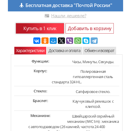
Бесплатная доставка "Почтой России"
Нашли дешевле?
Купить в 1 клик
Добавить в корзину
Характеристики
Доставка и оплата
Обмен и возврат
Функции:
Часы, Минуты, Секунды.
Корпус:
Полированная
гипоаллергенная сталь
стандарта 324 HL.
Стекло:
Сапфировое стекло.
Браслет:
Каучуковый ремешок с
клипсой.
Механизм:
Швейцарский серийный
механизм (IWC tm) : механика
с автоподзаводом (26 камней, частота 24 400