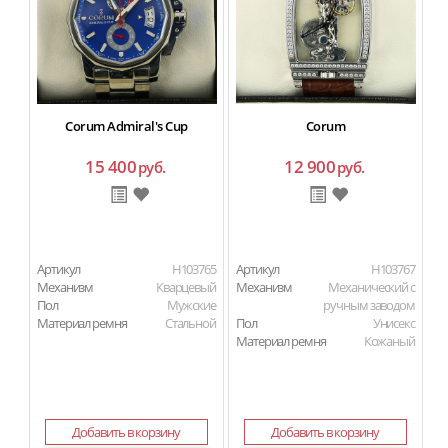
Corum Admiral's Cup
Corum
15 400
12 900
руб.
руб.
Артикул
H103765
Артикул
H103767
Ар
Механизм
Кварцевый
Механизм
Механический с
М
Пол
Мужские
ручным заводом
Материал ремня
Стальной
Пол
Унисекс
П
Материал ремня
Кожаный
Ма
Добавить в корзину
Добавить в корзину