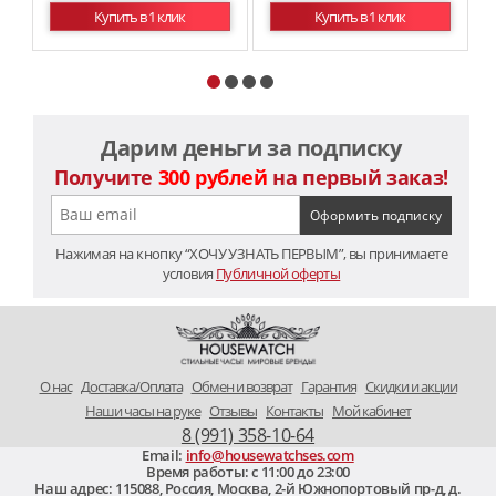
Купить в 1 клик
Купить в 1 клик
Дарим деньги за подписку
Получите
300 рублей
на первый заказ!
Нажимая на кнопку “ХОЧУ УЗНАТЬ ПЕРВЫМ”, вы принимаете
условия
Публичной оферты
O нас
Доставка/Оплата
Обмен и возврат
Гарантия
Скидки и акции
Наши часы на руке
Отзывы
Контакты
Мой кабинет
8 (991) 358-10-64
Email:
info@housewatchses.com
Время работы: c 11:00 до 23:00
Наш адрес:
115088
,
Россия, Москва
,
2-й Южнопортовый пр-д, д.