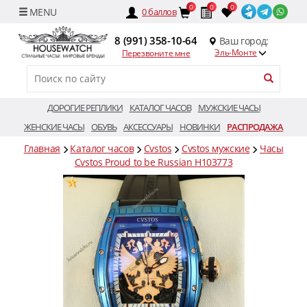
0
0
0
0
баллов
8 (991) 358-10-64
Ваш город:
Эль-Монте
Перезвоните мне
ДОРОГИЕ РЕПЛИКИ
КАТАЛОГ ЧАСОВ
МУЖСКИЕ ЧАСЫ
ЖЕНСКИЕ ЧАСЫ
ОБУВЬ
АКСЕССУАРЫ
НОВИНКИ
РАСПРОДАЖА
Главная
Каталог часов
Cvstos
Cvstos мужские
Часы
Cvstos Proud to be Russian H103773