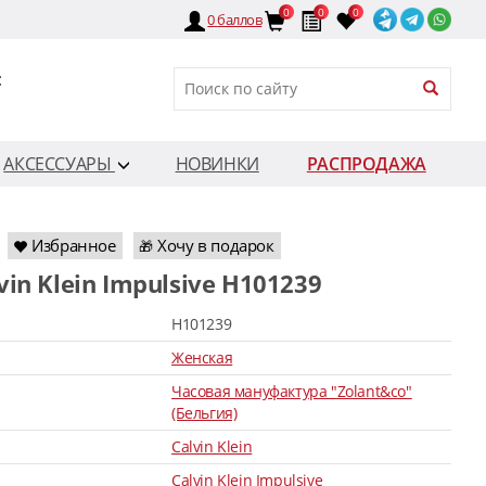
0
0
0
0
баллов
:
АКСЕССУАРЫ
НОВИНКИ
РАСПРОДАЖА
Избранное
Хочу в подарок
🎁
lvin Klein Impulsive H101239
H101239
Женская
Часовая мануфактура "Zolant&co"
(Бельгия)
Calvin Klein
Calvin Klein Impulsive