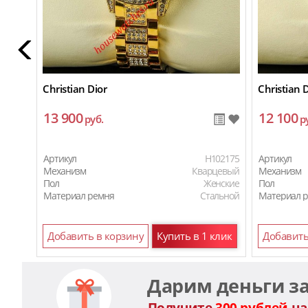
Christian Dior
Christian D
13 900
12 100
руб.
р
Артикул
H102175
Артикул
Механизм
Кварцевый
Механизм
Пол
Женские
Пол
Материал ремня
Стальной
Материал 
Добавить в корзину
Купить в 1 клик
Добавить
Дарим деньги з
Получите
300 рублей
на