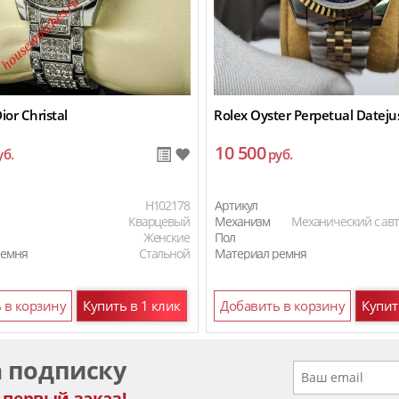
ior Christal
Rolex Oyster Perpetual Dateju
10 500
уб.
руб.
H102178
Артикул
Кварцевый
Механизм
Механический с ав
Женские
Пол
ремня
Стальной
Материал ремня
 в корзину
Купить в 1 клик
Добавить в корзину
Купит
а подписку
 первый заказ!