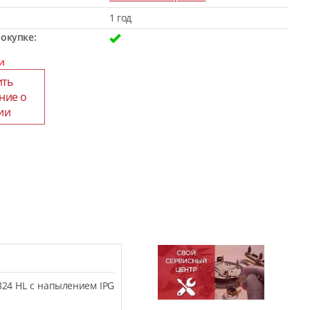
1 год
окупке:
и
ить
ние о
ии
324 HL с напылением IPG