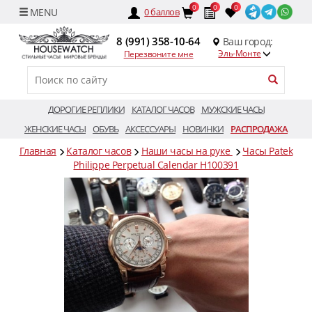
0
0
0
0
баллов
8 (991) 358-10-64
Ваш город:
Эль-Монте
Перезвоните мне
ДОРОГИЕ РЕПЛИКИ
КАТАЛОГ ЧАСОВ
МУЖСКИЕ ЧАСЫ
ЖЕНСКИЕ ЧАСЫ
ОБУВЬ
АКСЕССУАРЫ
НОВИНКИ
РАСПРОДАЖА
Главная
Каталог часов
Наши часы на руке
Часы Patek
Philippe Perpetual Calendar H100391