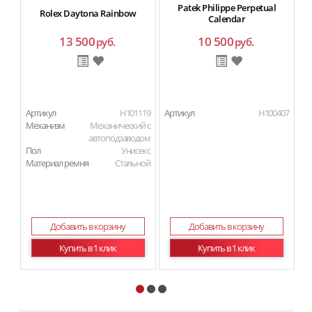
Patek Philippe Perpetual
Rolex Daytona Rainbow
Calendar
13 500
10 500
руб.
руб.
Артикул
H101119
Артикул
H100407
Ар
Механизм
Механический с
М
автоподзаводом
Пол
Унисекс
П
Материал ремня
Стальной
Ма
Добавить в корзину
Добавить в корзину
Купить в 1 клик
Купить в 1 клик