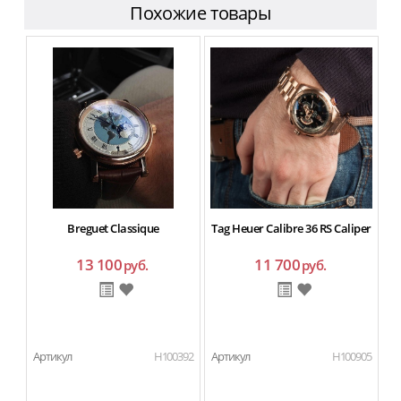
Похожие товары
Breguet Classique
Tag Heuer Calibre 36 RS Caliper
13 100
11 700
руб.
руб.
Артикул
H100392
Артикул
H100905
Ар