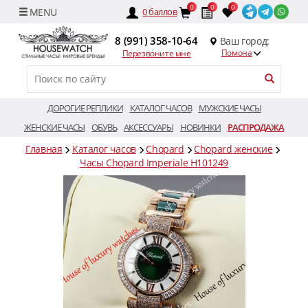
0
0
0
0
баллов
8 (991) 358-10-64
Ваш город:
Помона
Перезвоните мне
ДОРОГИЕ РЕПЛИКИ
КАТАЛОГ ЧАСОВ
МУЖСКИЕ ЧАСЫ
ЖЕНСКИЕ ЧАСЫ
ОБУВЬ
АКСЕССУАРЫ
НОВИНКИ
РАСПРОДАЖА
Главная
Каталог часов
Chopard
Chopard женские
Часы Chopard Imperiale H101249