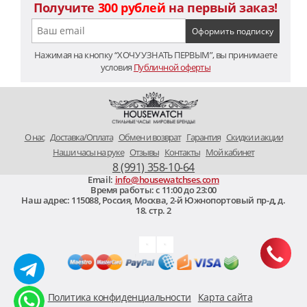
Получите
300 рублей
на первый заказ!
Нажимая на кнопку “ХОЧУ УЗНАТЬ ПЕРВЫМ”, вы принимаете
условия
Публичной оферты
O нас
Доставка/Оплата
Обмен и возврат
Гарантия
Скидки и акции
Наши часы на руке
Отзывы
Контакты
Мой кабинет
8 (991) 358-10-64
Email:
info@housewatchses.com
Время работы: c 11:00 до 23:00
Наш адрес:
115088
,
Россия, Москва
,
2-й Южнопортовый пр-д, д.
18. стр. 2
Политика конфиденциальности
Карта сайта