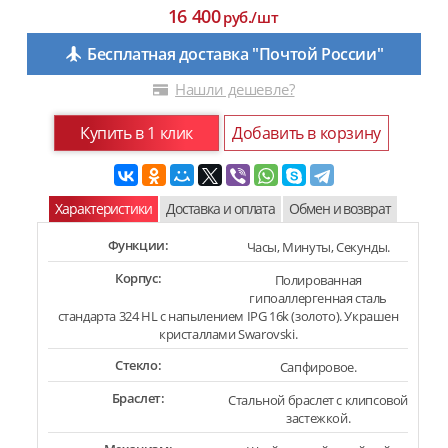
16 400
руб./шт
Бесплатная доставка "Почтой России"
Нашли дешевле?
Купить в 1 клик
Добавить в корзину
Характеристики
Доставка и оплата
Обмен и возврат
Функции:
Часы, Минуты, Секунды.
Корпус:
Полированная
гипоаллергенная сталь
стандарта 324 HL с напылением IPG 16k (золото). Украшен
кристаллами Swarovski.
Стекло:
Сапфировое.
Браслет:
Стальной браслет с клипсовой
застежкой.