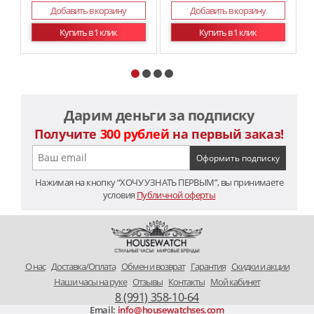
Добавить в корзину
Добавить в корзину
Купить в 1 клик
Купить в 1 клик
Дарим деньги за подписку
Получите
300 рублей
на первый заказ!
Нажимая на кнопку “ХОЧУ УЗНАТЬ ПЕРВЫМ”, вы принимаете
условия
Публичной оферты
O нас
Доставка/Оплата
Обмен и возврат
Гарантия
Скидки и акции
Наши часы на руке
Отзывы
Контакты
Мой кабинет
8 (991) 358-10-64
Email:
info@housewatchses.com