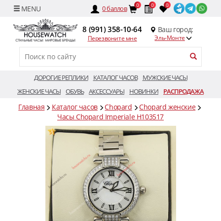
0
0
0
0
баллов
8 (991) 358-10-64
Ваш город:
Эль-Монте
Перезвоните мне
ДОРОГИЕ РЕПЛИКИ
КАТАЛОГ ЧАСОВ
МУЖСКИЕ ЧАСЫ
ЖЕНСКИЕ ЧАСЫ
ОБУВЬ
АКСЕССУАРЫ
НОВИНКИ
РАСПРОДАЖА
Главная
Каталог часов
Chopard
Chopard женские
Часы Chopard Imperiale H103517