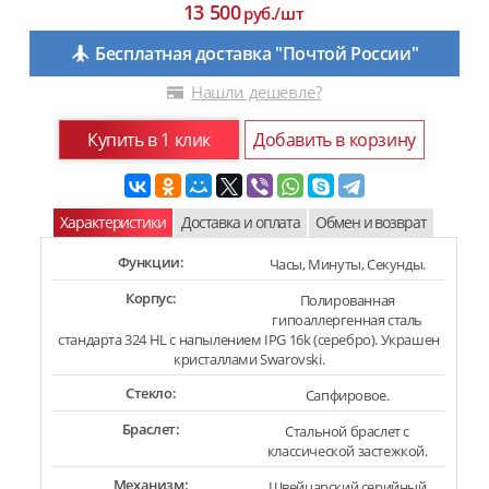
13 500
руб./шт
Бесплатная доставка "Почтой России"
Нашли дешевле?
Купить в 1 клик
Добавить в корзину
Характеристики
Доставка и оплата
Обмен и возврат
Функции:
Часы, Минуты, Секунды.
Корпус:
Полированная
гипоаллергенная сталь
стандарта 324 HL с напылением IPG 16k (серебро). Украшен
кристаллами Swarovski.
Стекло:
Сапфировое.
Браслет:
Стальной браслет с
классической застежкой.
Механизм:
Швейцарский серийный