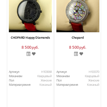
CHOPARD Happy Diamonds
Chopard
8 500
8 500
руб.
руб.
Артикул
H103068
Артикул
H103370
Ар
Механизм
Кварцевый
Механизм
Кварцевый
М
Пол
Женские
Пол
Женские
П
Материал ремня
Кожаный
Материал ремня
Кожаный
Ма