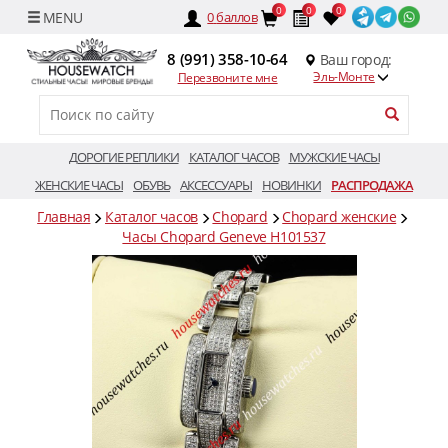
0
0
0
0
баллов
8 (991) 358-10-64
Ваш город:
Эль-Монте
Перезвоните мне
ДОРОГИЕ РЕПЛИКИ
КАТАЛОГ ЧАСОВ
МУЖСКИЕ ЧАСЫ
ЖЕНСКИЕ ЧАСЫ
ОБУВЬ
АКСЕССУАРЫ
НОВИНКИ
РАСПРОДАЖА
Главная
Каталог часов
Chopard
Chopard женские
Часы Chopard Geneve H101537