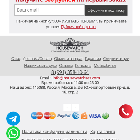
Нажимая на кнопку “ХОЧУ УЗНАТЬ ПЕРВЫМ”, вы принимаете
условия
Публичной оферты
O нас
Доставка/Оплата
Обмен и возврат
Гарантия
Скидки и акции
Наши часы на руке
Отзывы
Контакты
Мой кабинет
8 (991) 358-10-64
Email:
info@housewatchses.com
Время работы: c 11:00 до 23:00
Наш адрес:
115088
,
Россия, Москва
,
2-й Южнопортовый пр-д, д.
18. стр. 2
Политика конфиденциальности
Карта сайта