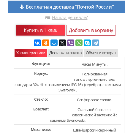
Бесплатная доставка "Почтой России"
Нашли дешевле?
Купить в 1 клик
Добавить в корзину
Характеристики
Доставка и оплата
Обмен и возврат
Функции:
Часы, Минуты.
Корпус:
Полированная
гипоаллергенная сталь
стандарта 324 HL с напылением IPG 16k (серебро). с камнями
Swarowski.
Стекло:
Сапфировое стекло.
Браслет:
Стальной браслет с
классической застежкой с
камнями Swarowski.
Механизм:
Швейцарский серийный