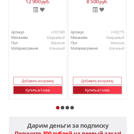
12 900
8 500
руб.
руб.
Артикул
H101389
Артикул
H102775
Ар
Механизм
Кварцевый
Механизм
Кварцевый
М
Пол
Женские
Пол
Женские
П
Материал ремня
Кожаный
Материал ремня
Кожаный
Ма
Добавить в корзину
Добавить в корзину
Купить в 1 клик
Купить в 1 клик
Дарим деньги за подписку
Получите
300 рублей
на первый заказ!