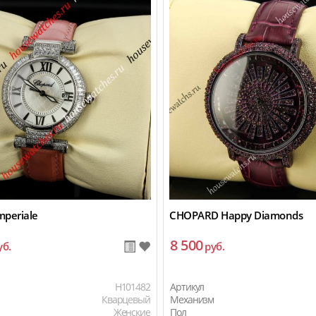
mperiale
CHOPARD Happy Diamonds
8 500
уб.
руб.
H101482
Артикул
Кварцевый
Механизм
Женские
Пол