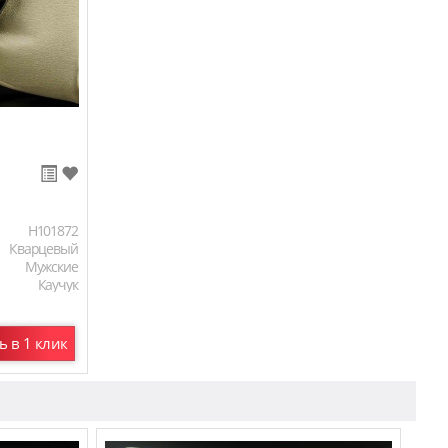
H101872
Кварцевый
Мужские
Каучук
Кожаный
ь в 1 клик