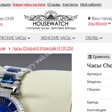
 акции
Наши часы на руке
Отзывы
Контакты
Мой кабинет
Ваш город
до 23:00
Эль-Монте
om
УЖСКИЕ ЧАСЫ
ЖЕНСКИЕ ЧАСЫ
ОБУВЬ
кие
Часы Chopard Imperiale H101250
Сравнить
Часы Ch
Артикул:
Модель:
Сборка:
Бренд:
Коллекция: