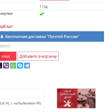
1 год
окупке:
руб./шт
Бесплатная доставка "Почтой России"
евле?
1 клик
Добавить в корзину
324 HL с напылением IPG