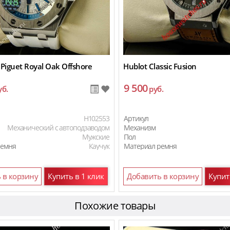
Piguet Royal Oak Offshore
Hublot Classic Fusion
9 500
уб.
руб.
H102553
Артикул
Механический с автоподзаводом
Механизм
Мужские
Пол
ремня
Каучук
Материал ремня
Материал ремня
 в корзину
Купить в 1 клик
Добавить в корзину
Купит
Похожие товары