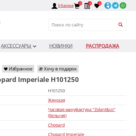
0
0
0
0
баллов
:
АКСЕССУАРЫ
НОВИНКИ
РАСПРОДАЖА
Избранное
Хочу в подарок
🎁
opard Imperiale H101250
H101250
Женская
Часовая мануфактура "Zolant&co"
(Бельгия)
Chopard
Chopard Imperiale