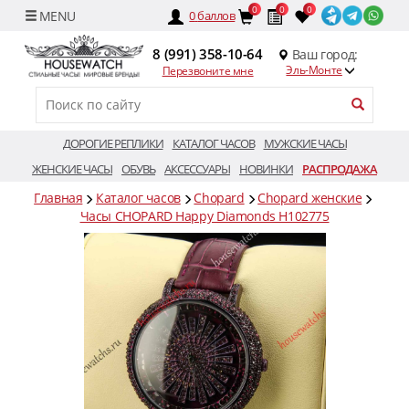
0
0
0
0
баллов
8 (991) 358-10-64
Ваш город:
Эль-Монте
Перезвоните мне
ДОРОГИЕ РЕПЛИКИ
КАТАЛОГ ЧАСОВ
МУЖСКИЕ ЧАСЫ
ЖЕНСКИЕ ЧАСЫ
ОБУВЬ
АКСЕССУАРЫ
НОВИНКИ
РАСПРОДАЖА
Главная
Каталог часов
Chopard
Chopard женские
Часы CHOPARD Happy Diamonds H102775