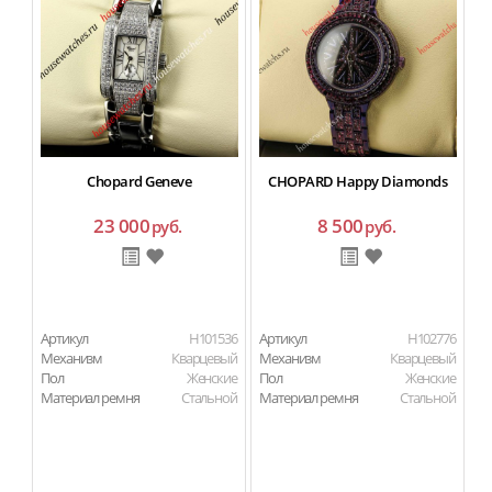
Chopard Geneve
CHOPARD Happy Diamonds
23 000
8 500
руб.
руб.
Артикул
H101536
Артикул
H102776
Ар
Механизм
Кварцевый
Механизм
Кварцевый
М
Пол
Женские
Пол
Женские
П
Материал ремня
Стальной
Материал ремня
Стальной
Ма