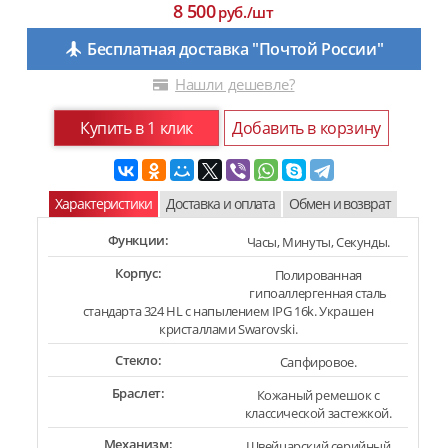
8 500
руб./шт
Бесплатная доставка "Почтой России"
Нашли дешевле?
Купить в 1 клик
Добавить в корзину
Характеристики
Доставка и оплата
Обмен и возврат
Функции:
Часы, Минуты, Секунды.
Корпус:
Полированная
гипоаллергенная сталь
стандарта 324 HL с напылением IPG 16k. Украшен
кристаллами Swarovski.
Стекло:
Сапфировое.
Браслет:
Кожаный ремешок с
классической застежкой.
Механизм:
Швейцарский серийный