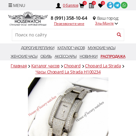
0
0
0
0
баллов
8 (991) 358-10-64
Ваш город:
Эль-Монте
Перезвоните мне
ДОРОГИЕ РЕПЛИКИ
КАТАЛОГ ЧАСОВ
МУЖСКИЕ ЧАСЫ
ЖЕНСКИЕ ЧАСЫ
ОБУВЬ
АКСЕССУАРЫ
НОВИНКИ
РАСПРОДАЖА
Главная
Каталог часов
Chopard
Chopard La Strada
Часы Chopard La Strada H100234