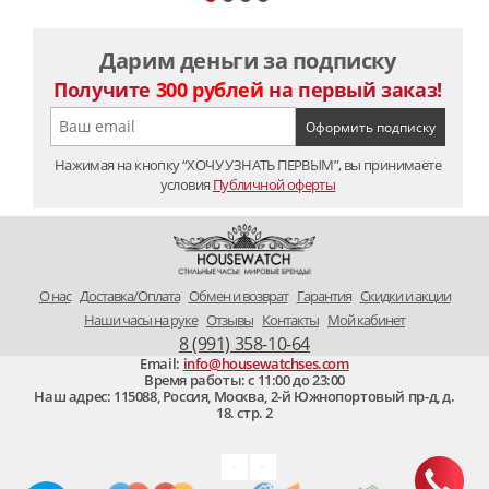
Дарим деньги за подписку
Получите
300 рублей
на первый заказ!
Нажимая на кнопку “ХОЧУ УЗНАТЬ ПЕРВЫМ”, вы принимаете
условия
Публичной оферты
O нас
Доставка/Оплата
Обмен и возврат
Гарантия
Скидки и акции
Наши часы на руке
Отзывы
Контакты
Мой кабинет
8 (991) 358-10-64
Email:
info@housewatchses.com
Время работы: c 11:00 до 23:00
Наш адрес:
115088
,
Россия, Москва
,
2-й Южнопортовый пр-д, д.
18. стр. 2