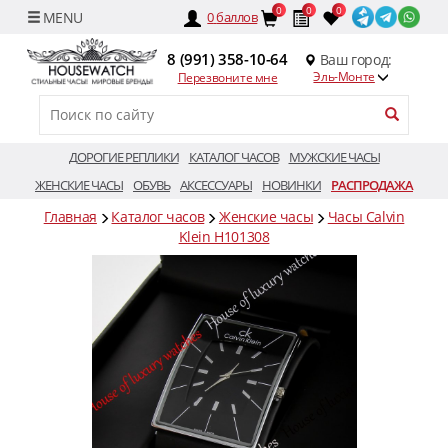
0
0
0
0
баллов
8 (991) 358-10-64
Ваш город:
Эль-Монте
Перезвоните мне
ДОРОГИЕ РЕПЛИКИ
КАТАЛОГ ЧАСОВ
МУЖСКИЕ ЧАСЫ
ЖЕНСКИЕ ЧАСЫ
ОБУВЬ
АКСЕССУАРЫ
НОВИНКИ
РАСПРОДАЖА
Главная
Каталог часов
Женские часы
Часы Calvin
Klein H101308