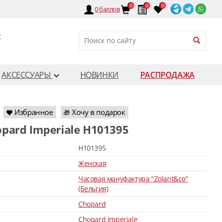
0
0
0
0
баллов
:
АКСЕССУАРЫ
НОВИНКИ
РАСПРОДАЖА
Избранное
Хочу в подарок
🎁
opard Imperiale H101395
H101395
Женская
Часовая мануфактура "Zolant&co"
(Бельгия)
Chopard
Chopard Imperiale