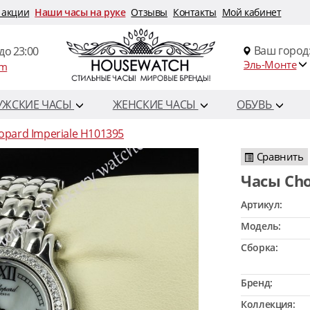
 акции
Наши часы на руке
Отзывы
Контакты
Мой кабинет
Ваш город
до 23:00
Эль-Монте
om
УЖСКИЕ ЧАСЫ
ЖЕНСКИЕ ЧАСЫ
ОБУВЬ
opard Imperiale H101395
Сравнить
Часы Ch
Артикул:
Модель:
Сборка:
Бренд:
Коллекция: