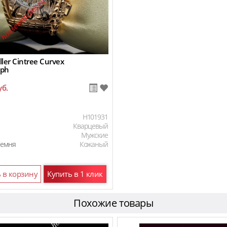
ler Cintree Curvex
aph
уб.
H101931
Кварцевый
Мужские
ремня
Кожаный
 в корзину
Купить в 1 клик
Похожие товары