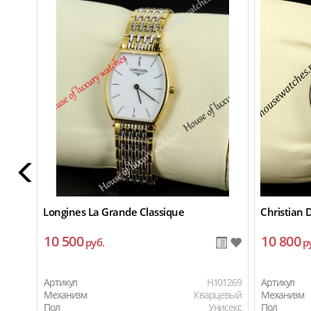
Longines La Grande Classique
Christian 
10 500
10 800
руб.
р
Артикул
H101269
Артикул
Механизм
Кварцевый
Механизм
Пол
Унисекс
Пол