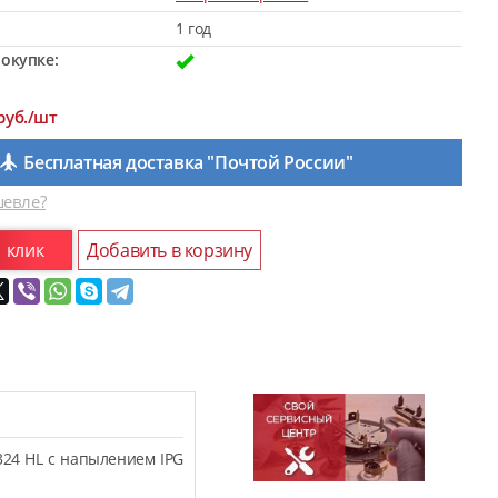
1 год
окупке:
руб./шт
Бесплатная доставка "Почтой России"
евле?
1 клик
Добавить в корзину
324 HL с напылением IPG