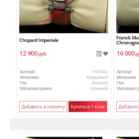
Franck Mul
Chopard Imperiale
Chronogr
12 900
16 000
руб.
р
Артикул
H101482
Артикул
Механизм
Кварцевый
Механизм
Пол
Женские
Пол
Материал ремня
Кожаный
Материал 
Добавить в корзину
Купить в 1 клик
Добавить