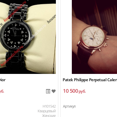
Dior
Patek Philippe Perpetual Cale
10 500
уб.
руб.
H101542
Артикул
Кварцевый
Женские