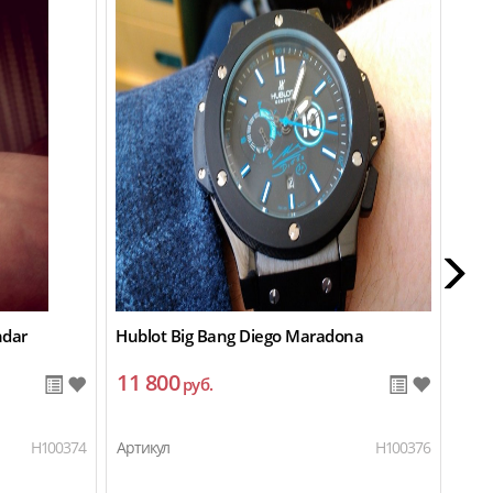
ndar
Hublot Big Bang Diego Maradona
Empo
11 800
10
руб.
H100374
Артикул
H100376
Арти
Мех
Пол