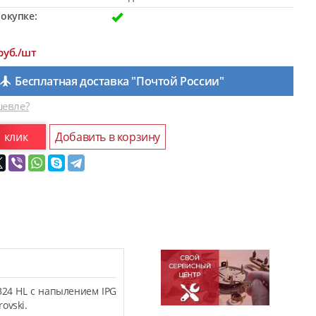
окупке:
руб./шт
Бесплатная доставка "Почтой России"
евле?
1 клик
Добавить в корзину
324 HL с напылением IPG
ovski.