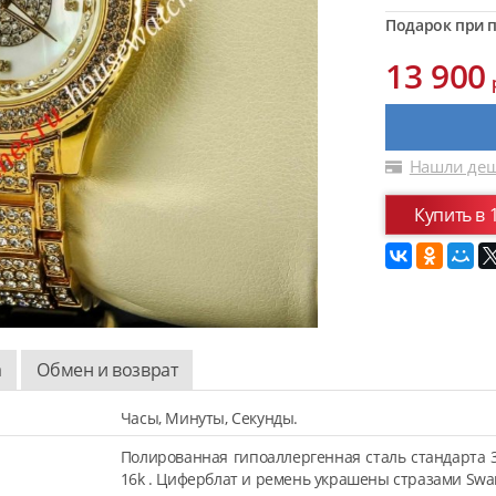
Подарок при п
13 900
Нашли деш
Купить в 
а
Обмен и возврат
Часы, Минуты, Секунды.
Полированная гипоаллергенная сталь стандарта 
16k . Циферблат и ремень украшены стразами Swar