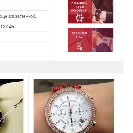
ющейся застежкой.
12-042c.