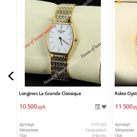
Longines La Grande Classique
Rolex Oyst
10 500
11 500
руб.
р
Артикул
H101269
Артикул
Механизм
Кварцевый
Механизм
Пол
Унисекс
Пол