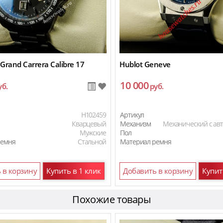
Grand Carrera Calibre 17
Hublot Geneve
10 000
уб.
руб.
H102459
Артикул
Кварцевый
Механизм
Механический с ав
Мужские
Пол
ремня
Стальной
Материал ремня
Материал ремня
 в корзину
Купить в 1 клик
Добавить в корзину
Купит
Похожие товары