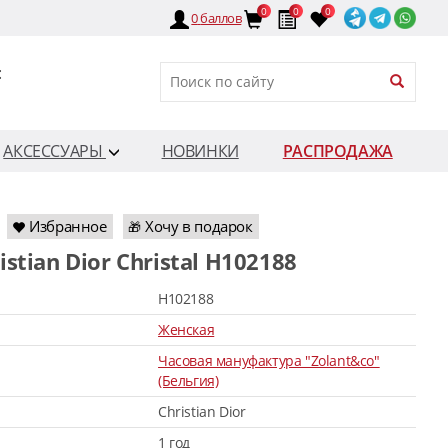
0
0
0
0
баллов
:
АКСЕССУАРЫ
НОВИНКИ
РАСПРОДАЖА
Избранное
Хочу в подарок
🎁
ristian Dior Christal H102188
H102188
Женская
Часовая мануфактура "Zolant&co"
(Бельгия)
Christian Dior
1 год