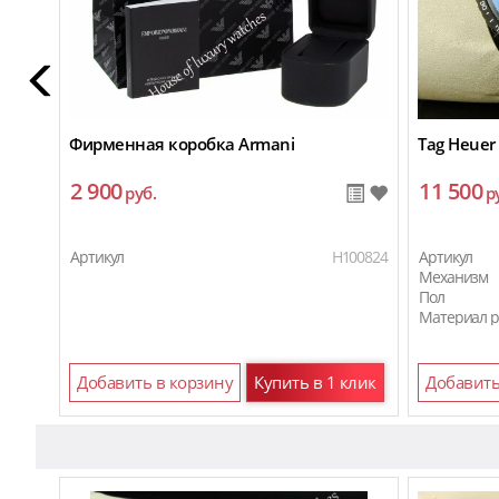
Фирменная коробка Armani
Tag Heuer 
2 900
11 500
руб.
р
Артикул
H100824
Артикул
Механизм
Пол
Материал 
Добавить в корзину
Купить в 1 клик
Добавить