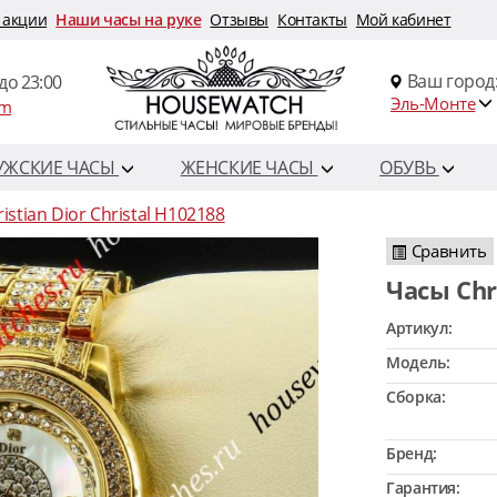
 акции
Наши часы на руке
Отзывы
Контакты
Мой кабинет
Ваш город
до 23:00
Эль-Монте
om
УЖСКИЕ ЧАСЫ
ЖЕНСКИЕ ЧАСЫ
ОБУВЬ
istian Dior Christal H102188
Сравнить
Часы Ch
Артикул:
Модель:
Сборка:
Бренд:
Гарантия: