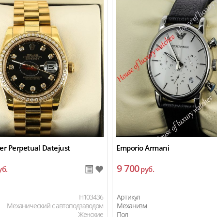
er Perpetual Datejust
Emporio Armani
9 700
уб.
руб.
H103436
Артикул
Механический с автоподзаводом
Механизм
Женские
Пол