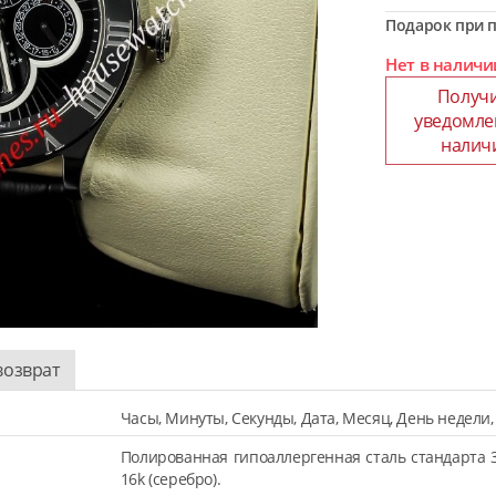
Подарок при п
Нет в наличи
Получ
уведомле
налич
возврат
Часы, Минуты, Cекунды, Дата, Месяц, День недели
Полированная гипоаллергенная сталь стандарта 
16k (серебро).