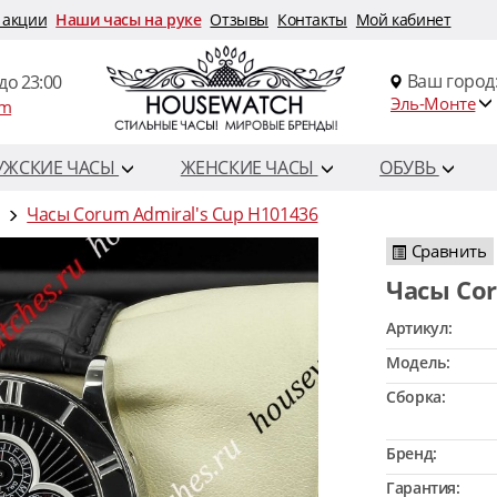
 акции
Наши часы на руке
Отзывы
Контакты
Мой кабинет
Ваш город
до 23:00
Эль-Монте
om
УЖСКИЕ ЧАСЫ
ЖЕНСКИЕ ЧАСЫ
ОБУВЬ
Часы Corum Admiral's Cup H101436
Сравнить
Часы Co
Артикул:
Модель:
Сборка:
Бренд:
Гарантия: