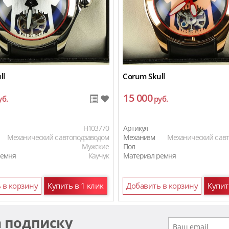
ll
Corum Skull
15 000
уб.
руб.
H103770
Артикул
Механический с автоподзаводом
Механизм
Механический с ав
Мужские
Пол
ремня
Каучук
Материал ремня
ремня
Кожаный
Материал ремня
 в корзину
Купить в 1 клик
Добавить в корзину
Купит
а подписку