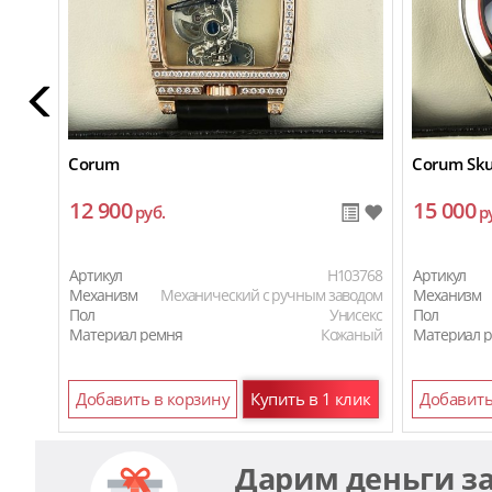
Corum
Corum Sku
12 900
15 000
руб.
р
Артикул
H103768
Артикул
Механизм
Механический с ручным заводом
Механизм
Пол
Унисекс
Пол
Материал ремня
Кожаный
Материал 
Материал 
Добавить в корзину
Купить в 1 клик
Добавить
Дарим деньги з