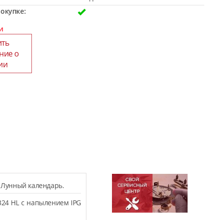
окупке:
и
ить
ние о
ии
, Лунный календарь.
324 HL с напылением IPG