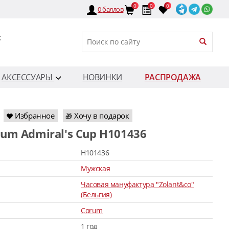
0
0
0
0
баллов
:
АКСЕССУАРЫ
НОВИНКИ
РАСПРОДАЖА
Избранное
Хочу в подарок
🎁
rum Admiral's Cup H101436
H101436
Мужская
Часовая мануфактура "Zolant&co"
(Бельгия)
Corum
1 год