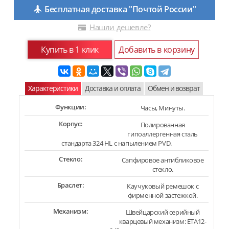
Бесплатная доставка "Почтой России"
Нашли дешевле?
Купить в 1 клик
Добавить в корзину
Характеристики
Доставка и оплата
Обмен и возврат
Функции:
Часы, Минуты.
Корпус:
Полированная
гипоаллергенная сталь
стандарта 324 HL с напылением PVD.
Стекло:
Сапфировое антибликовое
стекло.
Браслет:
Каучуковый ремешок с
фирменной застежкой.
Механизм:
Швейцарский серийный
кварцевый механизм: ETA12-