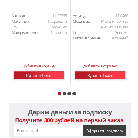
Артикул
H103765
Артикул
H103768
Ар
Механизм
Кварцевый
Механизм
Механический с
М
Пол
Мужские
ручным заводом
Материал ремня
Стальной
Пол
Унисекс
П
Материал ремня
Кожаный
Ма
Ма
Добавить в корзину
Добавить в корзину
Купить в 1 клик
Купить в 1 клик
Дарим деньги за подписку
Получите
300 рублей
на первый заказ!