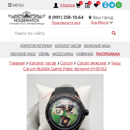
0
0
0
0
баллов
8 (991) 358-10-64
Ваш город:
Эль-Монте
Перезвоните мне
ДОРОГИЕ РЕПЛИКИ
КАТАЛОГ ЧАСОВ
МУЖСКИЕ ЧАСЫ
ЖЕНСКИЕ ЧАСЫ
ОБУВЬ
АКСЕССУАРЫ
НОВИНКИ
РАСПРОДАЖА
Главная
Каталог часов
Corum
Corum мужские
Часы
Corum Bubble Game Poker Артикул H105162