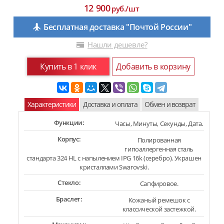
12 900
руб./шт
Бесплатная доставка "Почтой России"
Нашли дешевле?
Купить в 1 клик
Добавить в корзину
Характеристики
Доставка и оплата
Обмен и возврат
Функции:
Часы, Минуты, Секунды, Дата.
Корпус:
Полированная
гипоаллергенная сталь
стандарта 324 HL с напылением IPG 16k (серебро). Украшен
кристаллами Swarovski.
Стекло:
Сапфировое.
Браслет:
Кожаный ремешок с
классической застежкой.