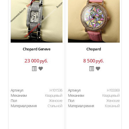
Chopard Geneve
Chopard
23 000
8 500
руб.
руб.
Артикул
H101536
Артикул
H103369
Ар
Механизм
Кварцевый
Механизм
Кварцевый
М
Пол
Женские
Пол
Женские
П
Материал ремня
Стальной
Материал ремня
Кожаный
Ма