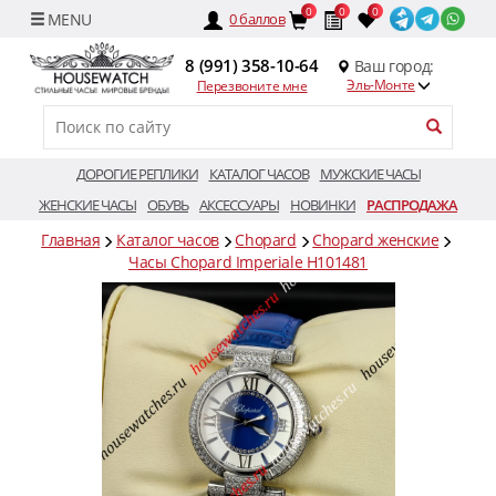
0
0
0
0
баллов
8 (991) 358-10-64
Ваш город:
Эль-Монте
Перезвоните мне
ДОРОГИЕ РЕПЛИКИ
КАТАЛОГ ЧАСОВ
МУЖСКИЕ ЧАСЫ
ЖЕНСКИЕ ЧАСЫ
ОБУВЬ
АКСЕССУАРЫ
НОВИНКИ
РАСПРОДАЖА
Главная
Каталог часов
Chopard
Chopard женские
Часы Chopard Imperiale H101481