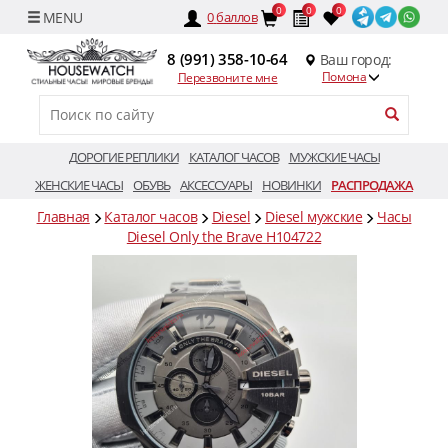
0
0
0
0
баллов
8 (991) 358-10-64
Ваш город:
Помона
Перезвоните мне
ДОРОГИЕ РЕПЛИКИ
КАТАЛОГ ЧАСОВ
МУЖСКИЕ ЧАСЫ
ЖЕНСКИЕ ЧАСЫ
ОБУВЬ
АКСЕССУАРЫ
НОВИНКИ
РАСПРОДАЖА
Главная
Каталог часов
Diesel
Diesel мужские
Часы
Diesel Only the Brave H104722