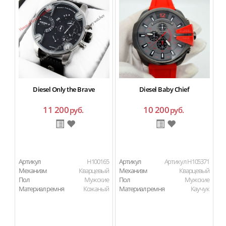
Diesel Only the Brave
Diesel Baby Chief
11 200
10 200
руб.
руб.
Артикул
H100165
Артикул
Артикул H105371
Ар
Механизм
Кварцевый
Механизм
Кварцевый
М
Пол
Мужские
Пол
Мужские
П
Материал ремня
Кожаный
Материал ремня
Каучук
Ма