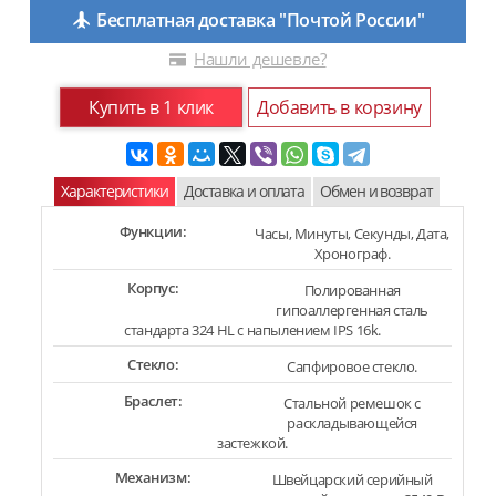
Бесплатная доставка "Почтой России"
Нашли дешевле?
Купить в 1 клик
Добавить в корзину
Характеристики
Доставка и оплата
Обмен и возврат
Функции:
Часы, Минуты, Секунды, Дата,
Хронограф.
Корпус:
Полированная
гипоаллергенная сталь
стандарта 324 HL с напылением IPS 16k.
Стекло:
Сапфировое стекло.
Браслет:
Стальной ремешок с
раскладывающейся
застежкой.
Механизм:
Швейцарский серийный