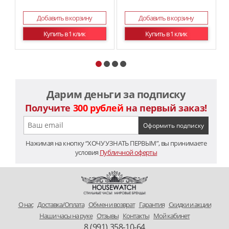
Добавить в корзину
Добавить в корзину
Купить в 1 клик
Купить в 1 клик
Дарим деньги за подписку
Получите
300 рублей
на первый заказ!
Нажимая на кнопку “ХОЧУ УЗНАТЬ ПЕРВЫМ”, вы принимаете
условия
Публичной оферты
O нас
Доставка/Оплата
Обмен и возврат
Гарантия
Скидки и акции
Наши часы на руке
Отзывы
Контакты
Мой кабинет
8 (991) 358-10-64