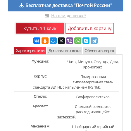
Бесплатная доставка "Почтой России"
Нашли дешевле?
Купить в 1 клик
Добавить в корзину
Характеристики
Доставка и оплата
Обмен и возврат
Функции:
Часы, Минуты, Секунды, Дата,
Хронограф.
Корпус:
Полированная
гипоаллергенная сталь
стандарта 324 HL с напылением IPS 16k.
Стекло:
Сапфировое стекло.
Браслет:
Стальной ремешок с
раскладывающейся
застежкой.
Механизм:
Швейцарский серийный