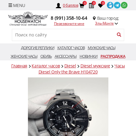
0
0
0
0
баллов
8 (991) 358-10-64
Ваш город:
Эль-Монте
Перезвоните мне
ДОРОГИЕ РЕПЛИКИ
КАТАЛОГ ЧАСОВ
МУЖСКИЕ ЧАСЫ
ЖЕНСКИЕ ЧАСЫ
ОБУВЬ
АКСЕССУАРЫ
НОВИНКИ
РАСПРОДАЖА
Главная
Каталог часов
Diesel
Diesel мужские
Часы
Diesel Only the Brave H104720