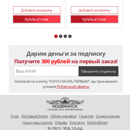
Добавить в корзину
Добавить в корзину
Купить в 1 клик
Купить в 1 клик
Дарим деньги за подписку
Получите
300 рублей
на первый заказ!
Нажимая на кнопку “ХОЧУ УЗНАТЬ ПЕРВЫМ”, вы принимаете
условия
Публичной оферты
O нас
Доставка/Оплата
Обмен и возврат
Гарантия
Скидки и акции
Наши часы на руке
Отзывы
Контакты
Мой кабинет
8 (991) 358-10-64