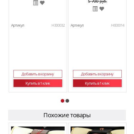
5 700
руб.
Артикул
H300032
Артикул
H600014
Ар
Добавить в корзину
Добавить в корзину
Купить в 1 клик
Купить в 1 клик
Похожие товары