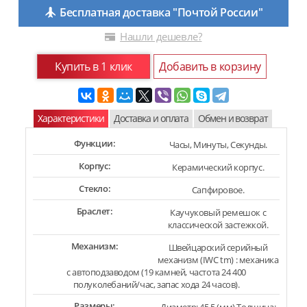
Бесплатная доставка "Почтой России"
Нашли дешевле?
Купить в 1 клик
Добавить в корзину
Характеристики
Доставка и оплата
Обмен и возврат
Функции:
Часы, Минуты, Секунды.
Корпус:
Керамический корпус.
Стекло:
Сапфировое.
Браслет:
Каучуковый ремешок с
классической застежкой.
Механизм:
Швейцарский серийный
механизм (IWC tm) : механика
с автоподзаводом (19 камней, частота 24 400
полуколебаний/час, запас хода 24 часов).
Размеры: