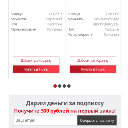
Артикул
H102093
Артикул
H103002
Ар
Механизм
Кварцевый
Механизм
Механический с
М
Пол
Мужские
автоподзаводом
Материал ремня
Кожаный
Пол
Мужские
П
Материал ремня
Кожаный
Ма
Добавить в корзину
Добавить в корзину
Купить в 1 клик
Купить в 1 клик
Дарим деньги за подписку
Получите
300 рублей
на первый заказ!