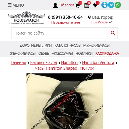
0
0
0
0
баллов
8 (991) 358-10-64
Ваш город:
Эль-Монте
Перезвоните мне
ДОРОГИЕ РЕПЛИКИ
КАТАЛОГ ЧАСОВ
МУЖСКИЕ ЧАСЫ
ЖЕНСКИЕ ЧАСЫ
ОБУВЬ
АКСЕССУАРЫ
НОВИНКИ
РАСПРОДАЖА
Главная
Каталог часов
Hamilton
Hamilton Ventura
Часы Hamilton Shaped H101704