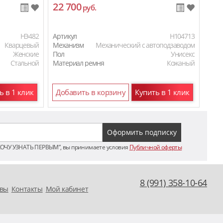
22 700
11
руб.
HЭ482
Артикул
H104713
Арти
Кварцевый
Механизм
Механический с автоподзаводом
Мех
Женские
Пол
Унисекс
Пол
Стальной
Материал ремня
Кожаный
Мат
ь в 1 клик
Добавить в корзину
Купить в 1 клик
До
ХОЧУ УЗНАТЬ ПЕРВЫМ”, вы принимаете условия
Публичной оферты
8 (991) 358-10-64
вы
Контакты
Мой кабинет