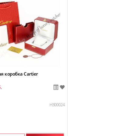
 коробка Cartier
.
H300024