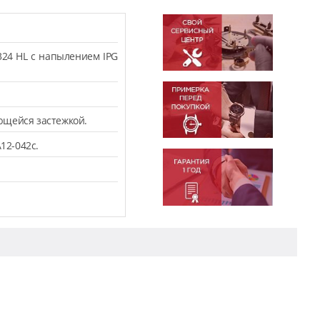
324 HL с напылением IPG
ющейся застежкой.
12-042c.