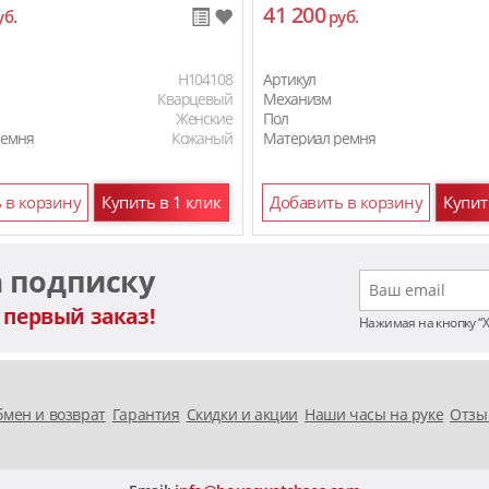
41 200
уб.
руб.
H104108
Артикул
Кварцевый
Механизм
Женские
Пол
ремня
Кожаный
Материал ремня
 в корзину
Купить в 1 клик
Добавить в корзину
Купит
а подписку
 первый заказ!
Нажимая на кнопку “
мен и возврат
Гарантия
Скидки и акции
Наши часы на руке
Отзы