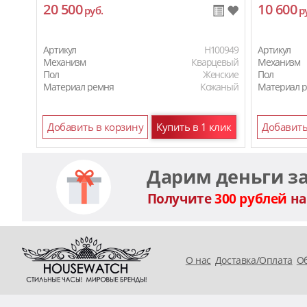
20 500
10 600
руб.
р
Артикул
H100949
Артикул
Механизм
Кварцевый
Механизм
Пол
Женские
Пол
Материал ремня
Кожаный
Материал 
Добавить в корзину
Купить в 1 клик
Добавить
Дарим деньги з
Получите
300 рублей
на
O нас
Доставка/Оплата
Об