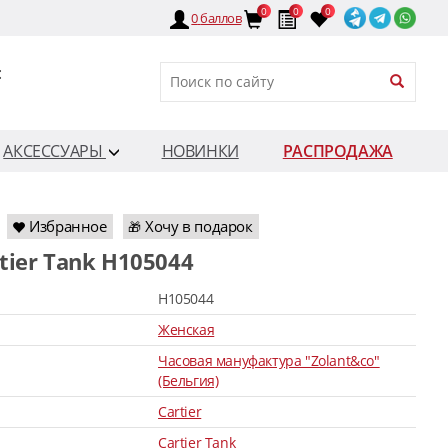
0
0
0
0
баллов
:
АКСЕССУАРЫ
НОВИНКИ
РАСПРОДАЖА
Избранное
Хочу в подарок
🎁
rtier Tank H105044
H105044
Женская
Часовая мануфактура "Zolant&co"
(Бельгия)
Cartier
Cartier Tank