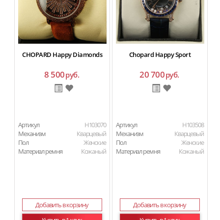
CHOPARD Happy Diamonds
Chopard Happy Sport
8 500
20 700
руб.
руб.
Артикул
H103070
Артикул
H103508
Ар
Механизм
Кварцевый
Механизм
Кварцевый
М
Пол
Женские
Пол
Женские
Материал ремня
Кожаный
Материал ремня
Кожаный
П
Ма
Добавить в корзину
Добавить в корзину