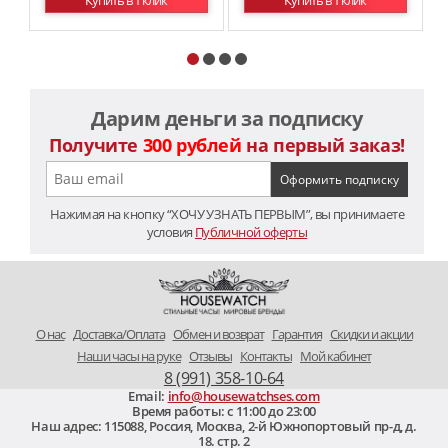
Купить в 1 клик
Купить в 1 клик
Дарим деньги за подписку
Получите
300 рублей
на первый заказ!
Нажимая на кнопку “ХОЧУ УЗНАТЬ ПЕРВЫМ”, вы принимаете
условия
Публичной оферты
O нас
Доставка/Оплата
Обмен и возврат
Гарантия
Скидки и акции
Наши часы на руке
Отзывы
Контакты
Мой кабинет
8 (991) 358-10-64
Email:
info@housewatchses.com
Время работы: c 11:00 до 23:00
Наш адрес:
115088
,
Россия, Москва
,
2-й Южнопортовый пр-д, д.
18. стр. 2