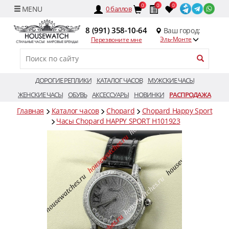
0
0
0
0
баллов
8 (991) 358-10-64
Ваш город:
Эль-Монте
Перезвоните мне
ДОРОГИЕ РЕПЛИКИ
КАТАЛОГ ЧАСОВ
МУЖСКИЕ ЧАСЫ
ЖЕНСКИЕ ЧАСЫ
ОБУВЬ
АКСЕССУАРЫ
НОВИНКИ
РАСПРОДАЖА
Главная
Каталог часов
Chopard
Chopard Happy Sport
Часы Chopard HAPPY SPORT H101923