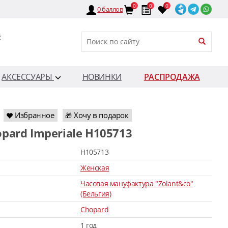
0
0
0
0
баллов
:
АКСЕССУАРЫ
НОВИНКИ
РАСПРОДАЖА
Избранное
Хочу в подарок
🎁
opard Imperiale H105713
H105713
Женская
Часовая мануфактура "Zolant&co"
(Бельгия)
Chopard
1 год