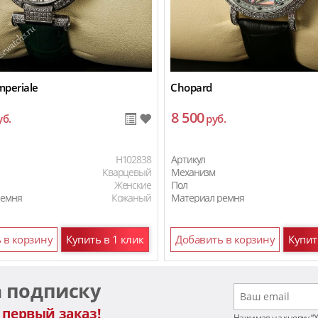
mperiale
Chopard
8 500
уб.
руб.
H102838
Артикул
Кварцевый
Механизм
Женские
Пол
ремня
Кожаный
Материал ремня
 в корзину
Купить в 1 клик
Добавить в корзину
Купит
а подписку
 первый заказ!
Нажимая на кнопку “