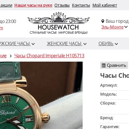
 акции
Наши часы на руке
Отзывы
Контакты
Мой кабинет
Ваш город
до 23:00
Эль-Монте
om
УЖСКИЕ ЧАСЫ
ЖЕНСКИЕ ЧАСЫ
ОБУВЬ
кие
Часы Chopard Imperiale H105713
Сравнить
Часы Ch
Артикул:
Модель:
Сборка:
Бренд:
Гарантия: