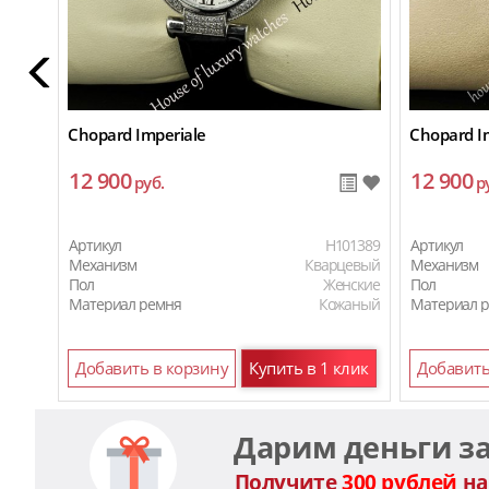
Chopard Imperiale
Chopard I
12 900
12 900
руб.
р
Артикул
H101389
Артикул
Механизм
Кварцевый
Механизм
Пол
Женские
Пол
Материал ремня
Кожаный
Материал 
Добавить в корзину
Купить в 1 клик
Добавить
Дарим деньги з
Получите
300 рублей
на