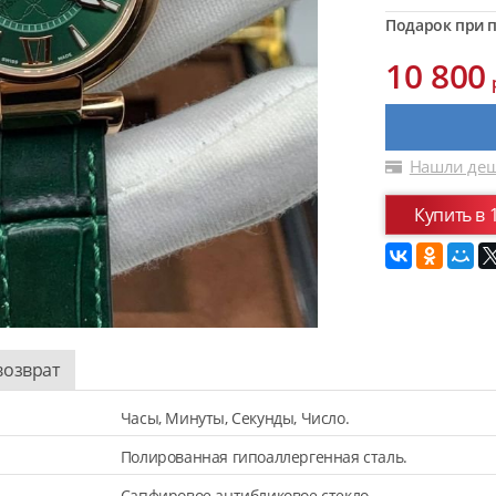
Подарок при п
10 800
Нашли деш
Купить в 
возврат
Часы, Минуты, Секунды, Число.
Полированная гипоаллергенная сталь.
Сапфировое антибликовое стекло.